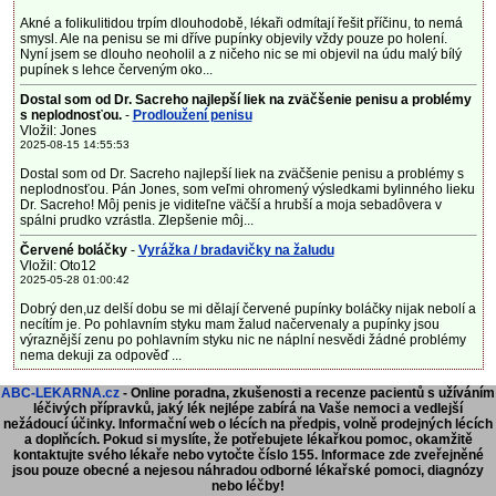
Akné a folikulitidou trpím dlouhodobě, lékaři odmítají řešit příčinu, to nemá
smysl. Ale na penisu se mi dříve pupínky objevily vždy pouze po holení.
Nyní jsem se dlouho neoholil a z ničeho nic se mi objevil na údu malý bílý
pupínek s lehce červeným oko...
Dostal som od Dr. Sacreho najlepší liek na zväčšenie penisu a problémy
s neplodnosťou.
-
Prodloužení penisu
Vložil: Jones
2025-08-15 14:55:53
Dostal som od Dr. Sacreho najlepší liek na zväčšenie penisu a problémy s
neplodnosťou. Pán Jones, som veľmi ohromený výsledkami bylinného lieku
Dr. Sacreho! Môj penis je viditeľne väčší a hrubší a moja sebadôvera v
spálni prudko vzrástla. Zlepšenie môj...
Červené boláčky
-
Vyrážka / bradavičky na žaludu
Vložil: Oto12
2025-05-28 01:00:42
Dobrý den,uz delší dobu se mi dělají červené pupínky boláčky nijak nebolí a
necítím je. Po pohlavním styku mam žalud načervenaly a pupínky jsou
výraznější zenu po pohlavním styku nic ne náplní nesvědi žádné problémy
nema dekuji za odpověď ...
ABC-LEKARNA.cz
- Online poradna, zkušenosti a recenze pacientů s užíváním
léčivých přípravků, jaký lék nejlépe zabírá na Vaše nemoci a vedlejší
nežádoucí účinky. Informační web o lécích na předpis, volně prodejných lécích
a doplňcích.
Pokud si myslíte, že potřebujete lékařkou pomoc, okamžitě
kontaktujte svého lékaře nebo vytočte číslo 155. Informace zde zveřejněné
jsou pouze obecné a nejesou náhradou odborné lékařské pomoci, diagnózy
nebo léčby!