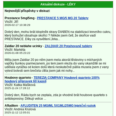
Aktuální diskuze - LÉKY
Nejnovější příspěvky v diskuzi
:
Prestance 5mg/5mg
-
PRESTANCE 5 MG/5 MG 20 Tablety
Vložil: Jiří
2026-02-17 10:38:29
Dobrý den, mohu brát idoplněk stravy DIABEN na stabilizaci krevního cukru,
který bohužel obsahuje skořici ? Někde jsem četl, že skořice vadí
PRESTANCE. Díky za vysvětlení.Jirka...
Zaldiar 20 neblahe ucinky
-
ZALDIAR 20 Potahované tablety
Vložil: Markéta
2026-01-08 05:23:22
Měla jsem Zaldiar 20 po něm jsem mela akorát těstoviny s míchaných
vajíčky šunkou parmezanem, po tem jsem vlezla do vany okamžitě se mi
udělala vyrážka od kolen dolů která neskutečně pálila musela jsem z vany
vylest bolesti sem brečela cítila jsem jak mi nohy...
Houbove quarteto
-
TEREZIA COMPANY Houbové quarteto 100%
houbový přípravek 60 kapslí
Vložil: Katka Mašková
2025-11-24 17:28:12
Dobrý den, Ráda bych se zeptala, zda je vhodné brát houbove quarteto s
antidepresivy. Děkuji velice ...
Afluditen
-
AFLUDITEN 25 MG/ML 5X1ML/25MG Injekční roztok
Vložil: Andrea Krulová
2025-11-12 12:05:01