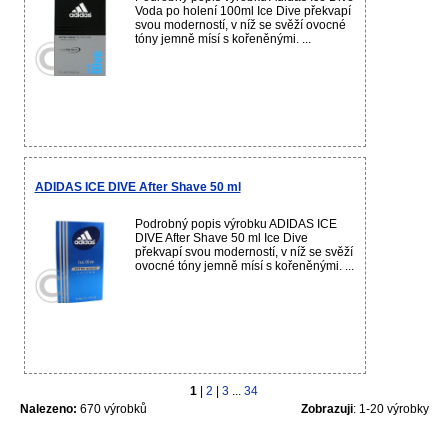
Voda po holení 100ml Ice Dive překvapí
svou moderností, v níž se svěží ovocné
tóny jemně mísí s kořeněnými. ...
ADIDAS ICE DIVE After Shave 50 ml
Podrobný popis výrobku ADIDAS ICE
DIVE After Shave 50 ml Ice Dive
překvapí svou moderností, v níž se svěží
ovocné tóny jemně mísí s kořeněnými. ...
1
|
2
|
3
...
34
Nalezeno:
670 výrobků
Zobrazuji
: 1-20 výrobky