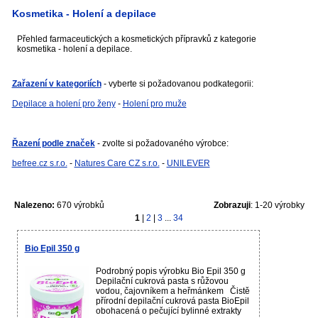
Kosmetika - Holení a depilace
Přehled farmaceutických a kosmetických přípravků z kategorie
kosmetika - holení a depilace.
Zařazení v kategoriích
- vyberte si požadovanou podkategorii:
Depilace a holení pro ženy
-
Holení pro muže
Řazení podle značek
- zvolte si požadovaného výrobce:
befree.cz s.r.o.
-
Natures Care CZ s.r.o.
-
UNILEVER
Nalezeno:
670 výrobků
Zobrazuji
: 1-20 výrobky
1
|
2
|
3
...
34
Bio Epil 350 g
Podrobný popis výrobku Bio Epil 350 g
Depilační cukrová pasta s růžovou
vodou, čajovníkem a heřmánkem Čistě
přírodní depilační cukrová pasta BioEpil
obohacená o pečující bylinné extrakty