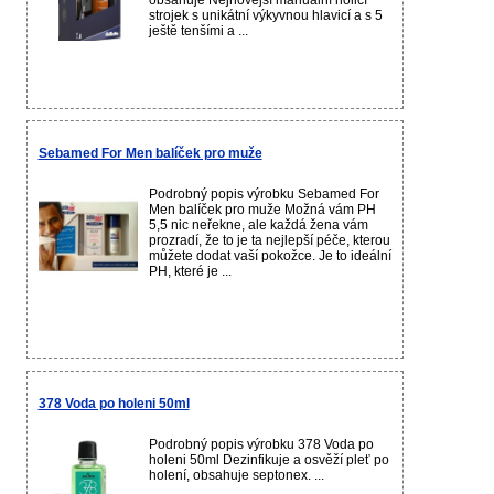
obsahuje Nejnovější manuální holicí
strojek s unikátní výkyvnou hlavicí a s 5
ještě tenšími a ...
Sebamed For Men balíček pro muže
Podrobný popis výrobku Sebamed For
Men balíček pro muže Možná vám PH
5,5 nic neřekne, ale každá žena vám
prozradí, že to je ta nejlepší péče, kterou
můžete dodat vaší pokožce. Je to ideální
PH, které je ...
378 Voda po holeni 50ml
Podrobný popis výrobku 378 Voda po
holeni 50ml Dezinfikuje a osvěží pleť po
holení, obsahuje septonex. ...