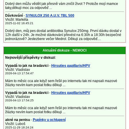
Dobrý den můžu vědět jak přesně vám zničil život ? Protože mojí mamce
taky,děkuji moc za odpověď ...
Dávkování
-
SYNULOX 250 A.U.V. TBL 500
Vložil: Markéta
2025-11-02 16:45:21
Dobrý den, můj pes dostal antibiotika Synulox 250mg. První dávku dostal v
12h další v 24h. Je možné dávkování převést na 6:30h a 18:30h bezpečné
jednorázově? Jestezbere večer Medrol. Děkuji za odpověď....
Aktuální diskuze - NEMOCI
Nejnovější příspěvky v diskuzi
:
Vypadá to jak na bradavici
-
Hirsuties papillaris/HPV
Vložil: Vladislav
2026-04-13 17:54:47
Mám to měsíc cca ale když sem řešil po internetu tak mi napsali mazové
žlázky nevím kam poslat fotku děkuji ...
Vypadá to jak na bradavici
-
Hirsuties papillaris/HPV
Vložil: Vladislav
2026-04-13 17:54:25
Mám to měsíc cca ale když sem řešil po internetu tak mi napsali mazové
žlázky nevím kam poslat fotku děkuji ...
akné na penisu
-
Pupínky u ochlupení
Vložil: Luboš
2025-11-29 18:24:24