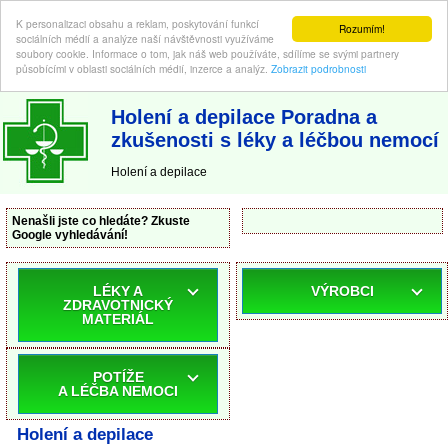
K personalizaci obsahu a reklam, poskytování funkcí
Rozumím!
sociálních médií a analýze naší návštěvnosti využíváme
soubory cookie. Informace o tom, jak náš web používáte, sdílíme se svými partnery
působícími v oblasti sociálních médií, inzerce a analýz.
Zobrazit podrobnosti
ABC-LEKARNA.cz
| Poradna a zkušenosti s léky a léčbou nemocí
Holení a depilace Poradna a
zkušenosti s léky a léčbou nemocí
Holení a depilace
Nenašli jste co hledáte? Zkuste
Google vyhledávání!
LÉKY A
VÝROBCI
ZDRAVOTNICKÝ
MATERIÁL
POTÍŽE
A LÉČBA NEMOCI
Holení a depilace