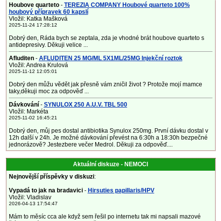
Houbove quarteto
-
TEREZIA COMPANY Houbové quarteto 100%
houbový přípravek 60 kapslí
Vložil: Katka Mašková
2025-11-24 17:28:12
Dobrý den, Ráda bych se zeptala, zda je vhodné brát houbove quarteto s
antidepresivy. Děkuji velice ...
Afluditen
-
AFLUDITEN 25 MG/ML 5X1ML/25MG Injekční roztok
Vložil: Andrea Krulová
2025-11-12 12:05:01
Dobrý den můžu vědět jak přesně vám zničil život ? Protože mojí mamce
taky,děkuji moc za odpověď ...
Dávkování
-
SYNULOX 250 A.U.V. TBL 500
Vložil: Markéta
2025-11-02 16:45:21
Dobrý den, můj pes dostal antibiotika Synulox 250mg. První dávku dostal v
12h další v 24h. Je možné dávkování převést na 6:30h a 18:30h bezpečné
jednorázově? Jestezbere večer Medrol. Děkuji za odpověď....
Aktuální diskuze - NEMOCI
Nejnovější příspěvky v diskuzi
:
Vypadá to jak na bradavici
-
Hirsuties papillaris/HPV
Vložil: Vladislav
2026-04-13 17:54:47
Mám to měsíc cca ale když sem řešil po internetu tak mi napsali mazové