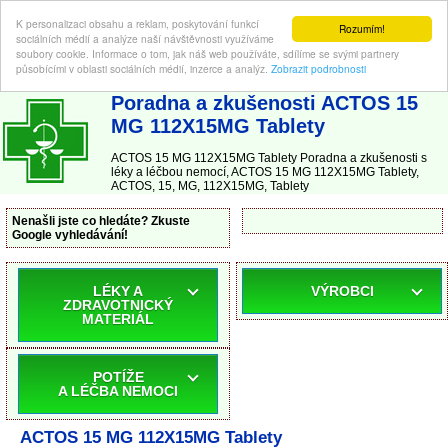
K personalizaci obsahu a reklam, poskytování funkcí
Rozumím!
sociálních médií a analýze naší návštěvnosti využíváme
soubory cookie. Informace o tom, jak náš web používáte, sdílíme se svými partnery
působícími v oblasti sociálních médií, inzerce a analýz.
Zobrazit podrobnosti
ABC-LEKARNA.cz
| Poradna a zkušenosti s léky a léčbou nemocí
Poradna a zkušenosti ACTOS 15
MG 112X15MG Tablety
ACTOS 15 MG 112X15MG Tablety Poradna a zkušenosti s
léky a léčbou nemocí, ACTOS 15 MG 112X15MG Tablety,
ACTOS, 15, MG, 112X15MG, Tablety
Nenašli jste co hledáte? Zkuste
Google vyhledávání!
LÉKY A
VÝROBCI
ZDRAVOTNICKÝ
MATERIÁL
POTÍŽE
A LÉČBA NEMOCI
ACTOS 15 MG 112X15MG Tablety