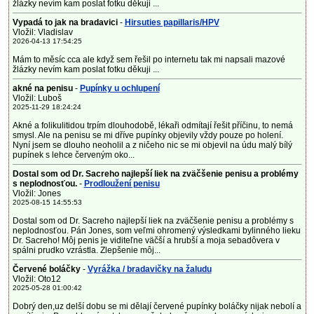
žlázky nevím kam poslat fotku děkuji ...
Vypadá to jak na bradavici
-
Hirsuties papillaris/HPV
Vložil: Vladislav
2026-04-13 17:54:25
Mám to měsíc cca ale když sem řešil po internetu tak mi napsali mazové
žlázky nevím kam poslat fotku děkuji ...
akné na penisu
-
Pupínky u ochlupení
Vložil: Luboš
2025-11-29 18:24:24
Akné a folikulitidou trpím dlouhodobě, lékaři odmítají řešit příčinu, to nemá
smysl. Ale na penisu se mi dříve pupínky objevily vždy pouze po holení.
Nyní jsem se dlouho neoholil a z ničeho nic se mi objevil na údu malý bílý
pupínek s lehce červeným oko...
Dostal som od Dr. Sacreho najlepší liek na zväčšenie penisu a problémy
s neplodnosťou.
-
Prodloužení penisu
Vložil: Jones
2025-08-15 14:55:53
Dostal som od Dr. Sacreho najlepší liek na zväčšenie penisu a problémy s
neplodnosťou. Pán Jones, som veľmi ohromený výsledkami bylinného lieku
Dr. Sacreho! Môj penis je viditeľne väčší a hrubší a moja sebadôvera v
spálni prudko vzrástla. Zlepšenie môj...
Červené boláčky
-
Vyrážka / bradavičky na žaludu
Vložil: Oto12
2025-05-28 01:00:42
Dobrý den,uz delší dobu se mi dělají červené pupínky boláčky nijak nebolí a