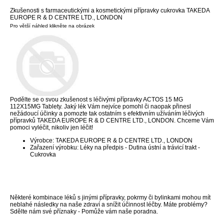
Zkušenosti s farmaceutickými a kosmetickými přípravky cukrovka TAKEDA
EUROPE R & D CENTRE LTD., LONDON
Pro větší náhled klikněte na obrázek
Podělte se o svou zkušenost s léčivými přípravky ACTOS 15 MG
112X15MG Tablety. Jaký lék Vám nejvíce pomohl či naopak přinesl
nežádoucí účinky a pomozte tak ostatním s efektivním užíváním léčivých
přípravků TAKEDA EUROPE R & D CENTRE LTD., LONDON. Chceme Vám
pomoci vyléčit, nikoliv jen léčit!
Výrobce: TAKEDA EUROPE R & D CENTRE LTD., LONDON
Zařazení výrobku: Léky na předpis - Dutina ústní a trávicí trakt -
Cukrovka
Některé kombinace léků s jinými přípravky, pokrmy či bylinkami mohou mít
neblahé následky na naše zdraví a snížit účinnost léčby. Máte problémy?
Sdělte nám své příznaky - Pomůže vám naše poradna.