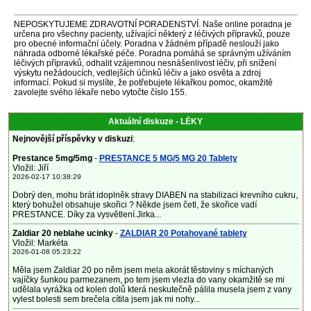
NEPOSKYTUJEME ZDRAVOTNÍ PORADENSTVÍ. Naše online poradna je
určena pro všechny pacienty, užívající některý z léčivých přípravků, pouze
pro obecné informační účely. Poradna v žádném případě neslouží jako
náhrada odborné lékařské péče. Poradna pomáhá se správným užíváním
léčivých přípravků, odhalit vzájemnou nesnášenlivost léčiv, při snížení
výskytu nežádoucích, vedlejších účinků léčiv a jako osvěta a zdroj
informací. Pokud si myslíte, že potřebujete lékařkou pomoc, okamžitě
zavolejte svého lékaře nebo vytočte číslo 155.
Aktuální diskuze - LÉKY
Nejnovější příspěvky v diskuzi
:
Prestance 5mg/5mg
-
PRESTANCE 5 MG/5 MG 20 Tablety
Vložil: Jiří
2026-02-17 10:38:29
Dobrý den, mohu brát idoplněk stravy DIABEN na stabilizaci krevního cukru,
který bohužel obsahuje skořici ? Někde jsem četl, že skořice vadí
PRESTANCE. Díky za vysvětlení.Jirka...
Zaldiar 20 neblahe ucinky
-
ZALDIAR 20 Potahované tablety
Vložil: Markéta
2026-01-08 05:23:22
Měla jsem Zaldiar 20 po něm jsem mela akorát těstoviny s míchaných
vajíčky šunkou parmezanem, po tem jsem vlezla do vany okamžitě se mi
udělala vyrážka od kolen dolů která neskutečně pálila musela jsem z vany
vylest bolesti sem brečela cítila jsem jak mi nohy...