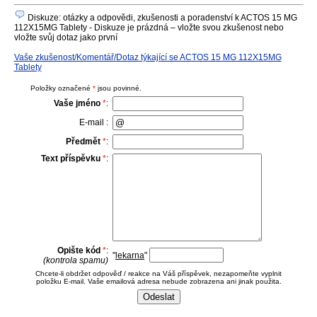
Diskuze: otázky a odpovědi, zkušenosti a poradenství k ACTOS 15 MG
112X15MG Tablety - Diskuze je prázdná – vložte svou zkušenost nebo
vložte svůj dotaz jako první
Vaše zkušenost/Komentář/Dotaz týkající se ACTOS 15 MG 112X15MG
Tablety
Položky označené
*
jsou povinné.
Vaše jméno
*
:
E-mail :
Předmět
*
:
Text příspěvku
*
:
Opište kód
*
:
"
lekarna
"
(kontrola spamu)
Chcete-li obdržet odpověď / reakce na Váš příspěvek, nezapomeňte vyplnit
položku E-mail. Vaše emailová adresa nebude zobrazena ani jinak použita.