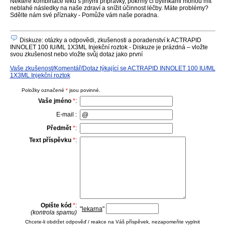
Některé kombinace léků s jinými přípravky, pokrmy či bylinkami mohou mít
neblahé následky na naše zdraví a snížit účinnost léčby. Máte problémy?
Sdělte nám své příznaky - Pomůže vám naše poradna.
Diskuze: otázky a odpovědi, zkušenosti a poradenství k ACTRAPID
INNOLET 100 IU/ML 1X3ML Injekční roztok - Diskuze je prázdná – vložte
svou zkušenost nebo vložte svůj dotaz jako první
Vaše zkušenost/Komentář/Dotaz týkající se ACTRAPID INNOLET 100 IU/ML
1X3ML Injekční roztok
Položky označené
*
jsou povinné.
Vaše jméno
*
:
E-mail :
Předmět
*
:
Text příspěvku
*
:
Opište kód
*
:
"
lekarna
"
(kontrola spamu)
Chcete-li obdržet odpověď / reakce na Váš příspěvek, nezapomeňte vyplnit