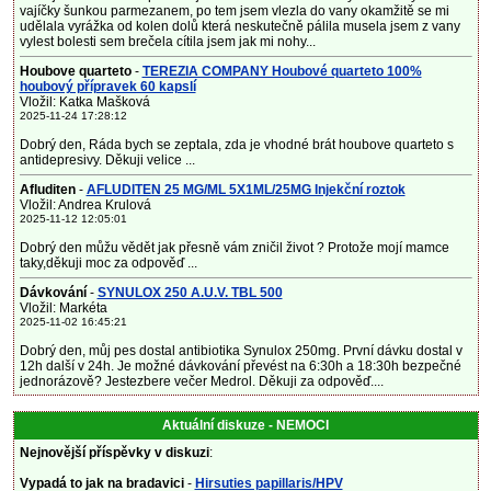
vajíčky šunkou parmezanem, po tem jsem vlezla do vany okamžitě se mi
udělala vyrážka od kolen dolů která neskutečně pálila musela jsem z vany
vylest bolesti sem brečela cítila jsem jak mi nohy...
Houbove quarteto
-
TEREZIA COMPANY Houbové quarteto 100%
houbový přípravek 60 kapslí
Vložil: Katka Mašková
2025-11-24 17:28:12
Dobrý den, Ráda bych se zeptala, zda je vhodné brát houbove quarteto s
antidepresivy. Děkuji velice ...
Afluditen
-
AFLUDITEN 25 MG/ML 5X1ML/25MG Injekční roztok
Vložil: Andrea Krulová
2025-11-12 12:05:01
Dobrý den můžu vědět jak přesně vám zničil život ? Protože mojí mamce
taky,děkuji moc za odpověď ...
Dávkování
-
SYNULOX 250 A.U.V. TBL 500
Vložil: Markéta
2025-11-02 16:45:21
Dobrý den, můj pes dostal antibiotika Synulox 250mg. První dávku dostal v
12h další v 24h. Je možné dávkování převést na 6:30h a 18:30h bezpečné
jednorázově? Jestezbere večer Medrol. Děkuji za odpověď....
Aktuální diskuze - NEMOCI
Nejnovější příspěvky v diskuzi
:
Vypadá to jak na bradavici
-
Hirsuties papillaris/HPV