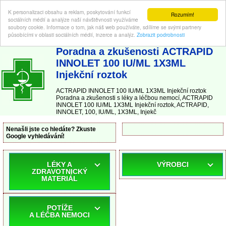
K personalizaci obsahu a reklam, poskytování funkcí
Rozumím!
sociálních médií a analýze naší návštěvnosti využíváme
soubory cookie. Informace o tom, jak náš web používáte, sdílíme se svými partnery
působícími v oblasti sociálních médií, inzerce a analýz.
Zobrazit podrobnosti
ABC-LEKARNA.cz
| Poradna a zkušenosti s léky a léčbou nemocí
Poradna a zkušenosti ACTRAPID
INNOLET 100 IU/ML 1X3ML
Injekční roztok
ACTRAPID INNOLET 100 IU/ML 1X3ML Injekční roztok
Poradna a zkušenosti s léky a léčbou nemocí, ACTRAPID
INNOLET 100 IU/ML 1X3ML Injekční roztok, ACTRAPID,
INNOLET, 100, IU/ML, 1X3ML, Injekč
Nenašli jste co hledáte? Zkuste
Google vyhledávání!
LÉKY A
VÝROBCI
ZDRAVOTNICKÝ
MATERIÁL
POTÍŽE
A LÉČBA NEMOCI