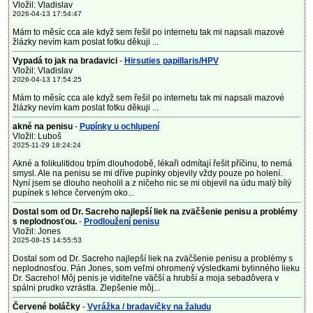
Vložil: Vladislav
2026-04-13 17:54:47
Mám to měsíc cca ale když sem řešil po internetu tak mi napsali mazové
žlázky nevím kam poslat fotku děkuji ...
Vypadá to jak na bradavici
-
Hirsuties papillaris/HPV
Vložil: Vladislav
2026-04-13 17:54:25
Mám to měsíc cca ale když sem řešil po internetu tak mi napsali mazové
žlázky nevím kam poslat fotku děkuji ...
akné na penisu
-
Pupínky u ochlupení
Vložil: Luboš
2025-11-29 18:24:24
Akné a folikulitidou trpím dlouhodobě, lékaři odmítají řešit příčinu, to nemá
smysl. Ale na penisu se mi dříve pupínky objevily vždy pouze po holení.
Nyní jsem se dlouho neoholil a z ničeho nic se mi objevil na údu malý bílý
pupínek s lehce červeným oko...
Dostal som od Dr. Sacreho najlepší liek na zväčšenie penisu a problémy
s neplodnosťou.
-
Prodloužení penisu
Vložil: Jones
2025-08-15 14:55:53
Dostal som od Dr. Sacreho najlepší liek na zväčšenie penisu a problémy s
neplodnosťou. Pán Jones, som veľmi ohromený výsledkami bylinného lieku
Dr. Sacreho! Môj penis je viditeľne väčší a hrubší a moja sebadôvera v
spálni prudko vzrástla. Zlepšenie môj...
Červené boláčky
-
Vyrážka / bradavičky na žaludu