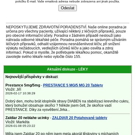
položku E-mail. Vaše emailová adresa nebude zobrazena ani jinak použita.
NEPOSKYTUJEME ZDRAVOTNÍ PORADENSTVÍ. Naše online poradna je
určena pro všechny pacienty, užívající některý z léčivých přípravků, pouze
pro obecné informační účely. Poradna v žádném případě neslouží jako
náhrada odborné lékařské péče. Poradna pomáhá se správným užíváním
léčivých přípravků, odhalit vzájemnou nesnášenlivost léčiv, při snížení
výskytu nežádoucích, vedlejších účinků léčiv a jako osvěta a zdroj
informací. Pokud si myslíte, že potřebujete lékařkou pomoc, okamžitě
zavolejte svého lékaře nebo vytočte číslo 155.
Aktuální diskuze - LÉKY
Nejnovější příspěvky v diskuzi
:
Prestance 5mg/5mg
-
PRESTANCE 5 MG/5 MG 20 Tablety
Vložil: Jiří
2026-02-17 10:38:29
Dobrý den, mohu brát idoplněk stravy DIABEN na stabilizaci krevního cukru,
který bohužel obsahuje skořici ? Někde jsem četl, že skořice vadí
PRESTANCE. Díky za vysvětlení.Jirka...
Zaldiar 20 neblahe ucinky
-
ZALDIAR 20 Potahované tablety
Vložil: Markéta
2026-01-08 05:23:22
Měla jsem Zaldiar 20 po něm jsem mela akorát těstoviny s míchaných