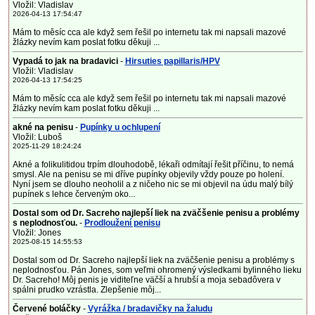
Vložil: Vladislav
2026-04-13 17:54:47
Mám to měsíc cca ale když sem řešil po internetu tak mi napsali mazové
žlázky nevím kam poslat fotku děkuji ...
Vypadá to jak na bradavici
-
Hirsuties papillaris/HPV
Vložil: Vladislav
2026-04-13 17:54:25
Mám to měsíc cca ale když sem řešil po internetu tak mi napsali mazové
žlázky nevím kam poslat fotku děkuji ...
akné na penisu
-
Pupínky u ochlupení
Vložil: Luboš
2025-11-29 18:24:24
Akné a folikulitidou trpím dlouhodobě, lékaři odmítají řešit příčinu, to nemá
smysl. Ale na penisu se mi dříve pupínky objevily vždy pouze po holení.
Nyní jsem se dlouho neoholil a z ničeho nic se mi objevil na údu malý bílý
pupínek s lehce červeným oko...
Dostal som od Dr. Sacreho najlepší liek na zväčšenie penisu a problémy
s neplodnosťou.
-
Prodloužení penisu
Vložil: Jones
2025-08-15 14:55:53
Dostal som od Dr. Sacreho najlepší liek na zväčšenie penisu a problémy s
neplodnosťou. Pán Jones, som veľmi ohromený výsledkami bylinného lieku
Dr. Sacreho! Môj penis je viditeľne väčší a hrubší a moja sebadôvera v
spálni prudko vzrástla. Zlepšenie môj...
Červené boláčky
-
Vyrážka / bradavičky na žaludu