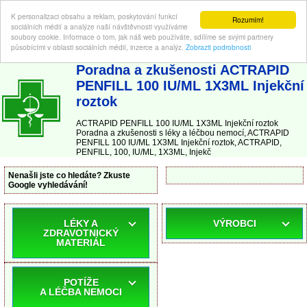
K personalizaci obsahu a reklam, poskytování funkcí
Rozumím!
sociálních médií a analýze naší návštěvnosti využíváme
soubory cookie. Informace o tom, jak náš web používáte, sdílíme se svými partnery
působícími v oblasti sociálních médií, inzerce a analýz.
Zobrazit podrobnosti
ABC-LEKARNA.cz
| Poradna a zkušenosti s léky a léčbou nemocí
Poradna a zkušenosti ACTRAPID
PENFILL 100 IU/ML 1X3ML Injekční
roztok
ACTRAPID PENFILL 100 IU/ML 1X3ML Injekční roztok
Poradna a zkušenosti s léky a léčbou nemocí, ACTRAPID
PENFILL 100 IU/ML 1X3ML Injekční roztok, ACTRAPID,
PENFILL, 100, IU/ML, 1X3ML, Injekč
Nenašli jste co hledáte? Zkuste
Google vyhledávání!
LÉKY A
VÝROBCI
ZDRAVOTNICKÝ
MATERIÁL
POTÍŽE
A LÉČBA NEMOCI