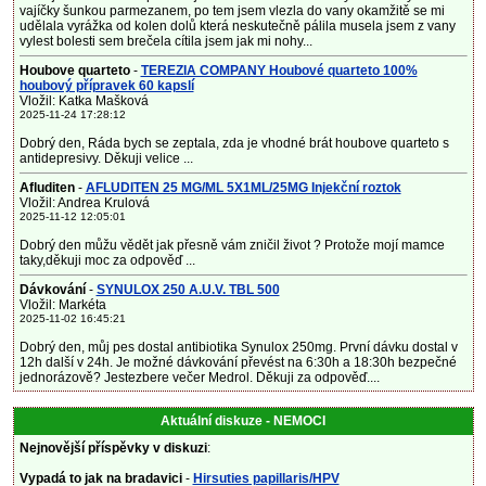
vajíčky šunkou parmezanem, po tem jsem vlezla do vany okamžitě se mi
udělala vyrážka od kolen dolů která neskutečně pálila musela jsem z vany
vylest bolesti sem brečela cítila jsem jak mi nohy...
Houbove quarteto
-
TEREZIA COMPANY Houbové quarteto 100%
houbový přípravek 60 kapslí
Vložil: Katka Mašková
2025-11-24 17:28:12
Dobrý den, Ráda bych se zeptala, zda je vhodné brát houbove quarteto s
antidepresivy. Děkuji velice ...
Afluditen
-
AFLUDITEN 25 MG/ML 5X1ML/25MG Injekční roztok
Vložil: Andrea Krulová
2025-11-12 12:05:01
Dobrý den můžu vědět jak přesně vám zničil život ? Protože mojí mamce
taky,děkuji moc za odpověď ...
Dávkování
-
SYNULOX 250 A.U.V. TBL 500
Vložil: Markéta
2025-11-02 16:45:21
Dobrý den, můj pes dostal antibiotika Synulox 250mg. První dávku dostal v
12h další v 24h. Je možné dávkování převést na 6:30h a 18:30h bezpečné
jednorázově? Jestezbere večer Medrol. Děkuji za odpověď....
Aktuální diskuze - NEMOCI
Nejnovější příspěvky v diskuzi
:
Vypadá to jak na bradavici
-
Hirsuties papillaris/HPV