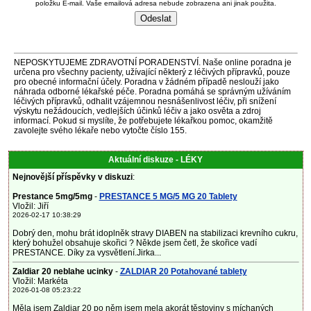
položku E-mail. Vaše emailová adresa nebude zobrazena ani jinak použita.
NEPOSKYTUJEME ZDRAVOTNÍ PORADENSTVÍ. Naše online poradna je
určena pro všechny pacienty, užívající některý z léčivých přípravků, pouze
pro obecné informační účely. Poradna v žádném případě neslouží jako
náhrada odborné lékařské péče. Poradna pomáhá se správným užíváním
léčivých přípravků, odhalit vzájemnou nesnášenlivost léčiv, při snížení
výskytu nežádoucích, vedlejších účinků léčiv a jako osvěta a zdroj
informací. Pokud si myslíte, že potřebujete lékařkou pomoc, okamžitě
zavolejte svého lékaře nebo vytočte číslo 155.
Aktuální diskuze - LÉKY
Nejnovější příspěvky v diskuzi
:
Prestance 5mg/5mg
-
PRESTANCE 5 MG/5 MG 20 Tablety
Vložil: Jiří
2026-02-17 10:38:29
Dobrý den, mohu brát idoplněk stravy DIABEN na stabilizaci krevního cukru,
který bohužel obsahuje skořici ? Někde jsem četl, že skořice vadí
PRESTANCE. Díky za vysvětlení.Jirka...
Zaldiar 20 neblahe ucinky
-
ZALDIAR 20 Potahované tablety
Vložil: Markéta
2026-01-08 05:23:22
Měla jsem Zaldiar 20 po něm jsem mela akorát těstoviny s míchaných