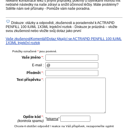
Některé kombinace léků s jinými přípravky, pokrmy či bylinkami mohou mít
neblahé následky na naše zdraví a snížit účinnost léčby. Máte problémy?
Sdělte nám své příznaky - Pomůže vám naše poradna.
Diskuze: otázky a odpovědi, zkušenosti a poradenství k ACTRAPID
PENFILL 100 IU/ML 1X3ML Injekční roztok - Diskuze je prázdná – vložte
svou zkušenost nebo vložte svůj dotaz jako první
Vaše zkušenost/Komentář/Dotaz týkající se ACTRAPID PENFILL 100 IU/ML
1X3ML Injekční roztok
Položky označené
*
jsou povinné.
Vaše jméno
*
:
E-mail :
Předmět
*
:
Text příspěvku
*
:
Opište kód
*
:
"
lekarna
"
(kontrola spamu)
Chcete-li obdržet odpověď / reakce na Váš příspěvek, nezapomeňte vyplnit