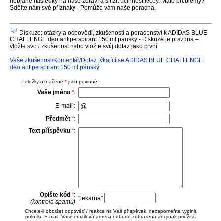
neblahé následky na naše zdraví a snížit účinnost léčby. Máte problémy?
Sdělte nám své příznaky - Pomůže vám naše poradna.
Diskuze: otázky a odpovědi, zkušenosti a poradenství k ADIDAS BLUE
CHALLENGE deo antiperspirant 150 ml pánský - Diskuze je prázdná –
vložte svou zkušenost nebo vložte svůj dotaz jako první
Vaše zkušenost/Komentář/Dotaz týkající se ADIDAS BLUE CHALLENGE
deo antiperspirant 150 ml pánský
Položky označené
*
jsou povinné.
Vaše jméno
*
:
E-mail :
Předmět
*
:
Text příspěvku
*
:
Opište kód
*
:
"
lekarna
"
(kontrola spamu)
Chcete-li obdržet odpověď / reakce na Váš příspěvek, nezapomeňte vyplnit
položku E-mail. Vaše emailová adresa nebude zobrazena ani jinak použita.