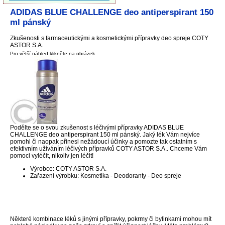
ADIDAS BLUE CHALLENGE deo antiperspirant 150
ml pánský
Zkušenosti s farmaceutickými a kosmetickými přípravky deo spreje COTY
ASTOR S.A.
Pro větší náhled klikněte na obrázek
Podělte se o svou zkušenost s léčivými přípravky ADIDAS BLUE
CHALLENGE deo antiperspirant 150 ml pánský. Jaký lék Vám nejvíce
pomohl či naopak přinesl nežádoucí účinky a pomozte tak ostatním s
efektivním užíváním léčivých přípravků COTY ASTOR S.A.. Chceme Vám
pomoci vyléčit, nikoliv jen léčit!
Výrobce: COTY ASTOR S.A.
Zařazení výrobku: Kosmetika - Deodoranty - Deo spreje
Některé kombinace léků s jinými přípravky, pokrmy či bylinkami mohou mít