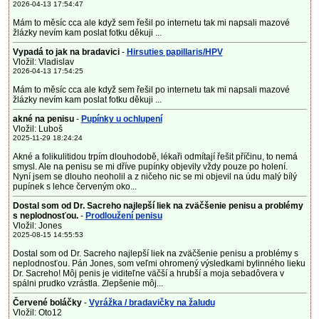
2026-04-13 17:54:47
Mám to měsíc cca ale když sem řešil po internetu tak mi napsali mazové
žlázky nevím kam poslat fotku děkuji ...
Vypadá to jak na bradavici
-
Hirsuties papillaris/HPV
Vložil: Vladislav
2026-04-13 17:54:25
Mám to měsíc cca ale když sem řešil po internetu tak mi napsali mazové
žlázky nevím kam poslat fotku děkuji ...
akné na penisu
-
Pupínky u ochlupení
Vložil: Luboš
2025-11-29 18:24:24
Akné a folikulitidou trpím dlouhodobě, lékaři odmítají řešit příčinu, to nemá
smysl. Ale na penisu se mi dříve pupínky objevily vždy pouze po holení.
Nyní jsem se dlouho neoholil a z ničeho nic se mi objevil na údu malý bílý
pupínek s lehce červeným oko...
Dostal som od Dr. Sacreho najlepší liek na zväčšenie penisu a problémy
s neplodnosťou.
-
Prodloužení penisu
Vložil: Jones
2025-08-15 14:55:53
Dostal som od Dr. Sacreho najlepší liek na zväčšenie penisu a problémy s
neplodnosťou. Pán Jones, som veľmi ohromený výsledkami bylinného lieku
Dr. Sacreho! Môj penis je viditeľne väčší a hrubší a moja sebadôvera v
spálni prudko vzrástla. Zlepšenie môj...
Červené boláčky
-
Vyrážka / bradavičky na žaludu
Vložil: Oto12