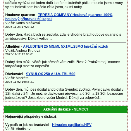
udělala vyrážka od kolen dolů která neskutečně pálila musela jsem z vany
vylest bolesti sem brečela cítila jsem jak mi nohy...
Houbove quarteto
-
TEREZIA COMPANY Houbové quarteto 100%
houbový přípravek 60 kapslí
Vložil: Katka Mašková
2025-11-24 17:28:12
Dobrý den, Ráda bych se zeptala, zda je vhodné brát houbove quarteto s
antidepresivy. Děkuji velice ...
Afluditen
-
AFLUDITEN 25 MG/ML 5X1ML/25MG Injekční roztok
Vložil: Andrea Krulová
2025-11-12 12:05:01
Dobrý den můžu vědět jak přesně vám zničil život ? Protože mojí mamce
taky,děkuji moc za odpověď ...
Dávkování
-
SYNULOX 250 A.U.V. TBL 500
Vložil: Markéta
2025-11-02 16:45:21
Dobrý den, můj pes dostal antibiotika Synulox 250mg. První dávku dostal v
12h další v 24h. Je možné dávkování převést na 6:30h a 18:30h bezpečné
jednorázově? Jestezbere večer Medrol. Děkuji za odpověď....
Aktuální diskuze - NEMOCI
Nejnovější příspěvky v diskuzi
:
Vypadá to jak na bradavici
-
Hirsuties papillaris/HPV
Vložil: Vladislav