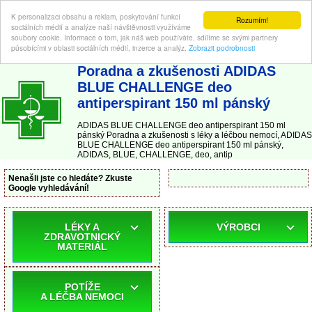
K personalizaci obsahu a reklam, poskytování funkcí
Rozumím!
sociálních médií a analýze naší návštěvnosti využíváme
soubory cookie. Informace o tom, jak náš web používáte, sdílíme se svými partnery
působícími v oblasti sociálních médií, inzerce a analýz.
Zobrazit podrobnosti
ABC-LEKARNA.cz
| Poradna a zkušenosti s léky a léčbou nemocí
Poradna a zkušenosti ADIDAS
BLUE CHALLENGE deo
antiperspirant 150 ml pánský
ADIDAS BLUE CHALLENGE deo antiperspirant 150 ml
pánský Poradna a zkušenosti s léky a léčbou nemocí, ADIDAS
BLUE CHALLENGE deo antiperspirant 150 ml pánský,
ADIDAS, BLUE, CHALLENGE, deo, antip
Nenašli jste co hledáte? Zkuste
Google vyhledávání!
LÉKY A
VÝROBCI
ZDRAVOTNICKÝ
MATERIÁL
POTÍŽE
A LÉČBA NEMOCI