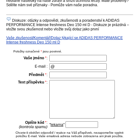
neblahé následky na naše zdraví a snížit účinnost léčby. Máte problémy?
Sdělte nám své příznaky - Pomůže vám naše poradna.
Diskuze: otázky a odpovědi, zkušenosti a poradenství k ADIDAS
PERFORMANCE Intense freshness Deo 150 ml D - Diskuze je prázdná –
vložte svou zkušenost nebo vložte svůj dotaz jako první
Vaše zkušenost/Komentář/Dotaz týkající se ADIDAS PERFORMANCE
Intense freshness Deo 150 ml D
Položky označené
*
jsou povinné.
Vaše jméno
*
:
E-mail :
Předmět
*
:
Text příspěvku
*
:
Opište kód
*
:
"
lekarna
"
(kontrola spamu)
Chcete-li obdržet odpověď / reakce na Váš příspěvek, nezapomeňte vyplnit
položku E-mail. Vaše emailová adresa nebude zobrazena ani jinak použita.