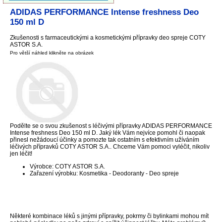
ADIDAS PERFORMANCE Intense freshness Deo
150 ml D
Zkušenosti s farmaceutickými a kosmetickými přípravky deo spreje COTY
ASTOR S.A.
Pro větší náhled klikněte na obrázek
Podělte se o svou zkušenost s léčivými přípravky ADIDAS PERFORMANCE
Intense freshness Deo 150 ml D. Jaký lék Vám nejvíce pomohl či naopak
přinesl nežádoucí účinky a pomozte tak ostatním s efektivním užíváním
léčivých přípravků COTY ASTOR S.A.. Chceme Vám pomoci vyléčit, nikoliv
jen léčit!
Výrobce: COTY ASTOR S.A.
Zařazení výrobku: Kosmetika - Deodoranty - Deo spreje
Některé kombinace léků s jinými přípravky, pokrmy či bylinkami mohou mít