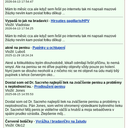
2026-04-13 17:54:47
Mám to měsíc cca ale když sem řešil po internetu tak mi napsali mazové
žlázky nevím kam poslat fotku děkuji ...
Vypadá to jak na bradavici
-
Hirsuties papillaris/HPV
Vložil: Vladislav
2026-04-13 17:54:25
Mám to měsíc cca ale když sem řešil po internetu tak mi napsali mazové
žlázky nevím kam poslat fotku děkuji ...
akné na penisu
-
Pupínky u ochlupení
Vložil: Luboš
2025-11-29 18:24:24
Akné a folikulitidou trpím dlouhodobě, lékaři odmítají řešit příčinu, to nemá
smysl. Ale na penisu se mi dříve pupínky objevily vždy pouze po holení.
Nyní jsem se dlouho neoholil a z ničeho nic se mi objevil na údu malý bílý
pupínek s lehce červeným oko...
Dostal som od Dr. Sacreho najlepší liek na zväčšenie penisu a problémy
s neplodnosťou.
-
Prodloužení penisu
Vložil: Jones
2025-08-15 14:55:53
Dostal som od Dr. Sacreho najlepší liek na zväčšenie penisu a problémy s
neplodnosťou. Pán Jones, som veľmi ohromený výsledkami bylinného lieku
Dr. Sacreho! Môj penis je viditeľne väčší a hrubší a moja sebadôvera v
spálni prudko vzrástla. Zlepšenie môj...
Červené boláčky
-
Vyrážka / bradavičky na žaludu
Vložil: Oto12