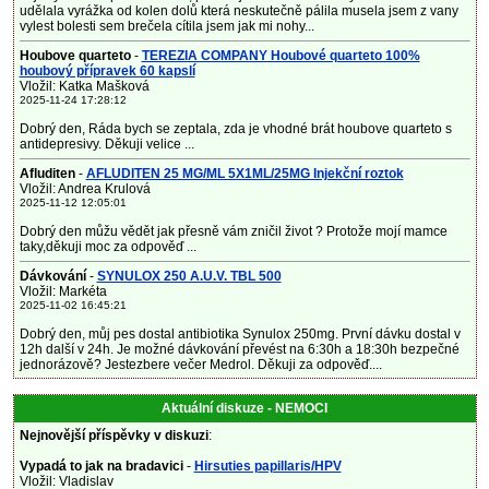
udělala vyrážka od kolen dolů která neskutečně pálila musela jsem z vany
vylest bolesti sem brečela cítila jsem jak mi nohy...
Houbove quarteto
-
TEREZIA COMPANY Houbové quarteto 100%
houbový přípravek 60 kapslí
Vložil: Katka Mašková
2025-11-24 17:28:12
Dobrý den, Ráda bych se zeptala, zda je vhodné brát houbove quarteto s
antidepresivy. Děkuji velice ...
Afluditen
-
AFLUDITEN 25 MG/ML 5X1ML/25MG Injekční roztok
Vložil: Andrea Krulová
2025-11-12 12:05:01
Dobrý den můžu vědět jak přesně vám zničil život ? Protože mojí mamce
taky,děkuji moc za odpověď ...
Dávkování
-
SYNULOX 250 A.U.V. TBL 500
Vložil: Markéta
2025-11-02 16:45:21
Dobrý den, můj pes dostal antibiotika Synulox 250mg. První dávku dostal v
12h další v 24h. Je možné dávkování převést na 6:30h a 18:30h bezpečné
jednorázově? Jestezbere večer Medrol. Děkuji za odpověď....
Aktuální diskuze - NEMOCI
Nejnovější příspěvky v diskuzi
:
Vypadá to jak na bradavici
-
Hirsuties papillaris/HPV
Vložil: Vladislav