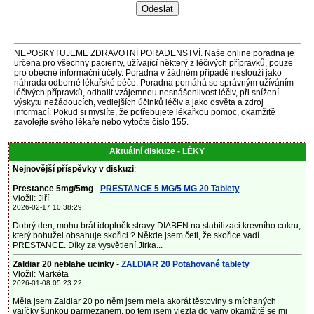
NEPOSKYTUJEME ZDRAVOTNÍ PORADENSTVÍ. Naše online poradna je
určena pro všechny pacienty, užívající některý z léčivých přípravků, pouze
pro obecné informační účely. Poradna v žádném případě neslouží jako
náhrada odborné lékařské péče. Poradna pomáhá se správným užíváním
léčivých přípravků, odhalit vzájemnou nesnášenlivost léčiv, při snížení
výskytu nežádoucích, vedlejších účinků léčiv a jako osvěta a zdroj
informací. Pokud si myslíte, že potřebujete lékařkou pomoc, okamžitě
zavolejte svého lékaře nebo vytočte číslo 155.
Aktuální diskuze - LÉKY
Nejnovější příspěvky v diskuzi
:
Prestance 5mg/5mg
-
PRESTANCE 5 MG/5 MG 20 Tablety
Vložil: Jiří
2026-02-17 10:38:29
Dobrý den, mohu brát idoplněk stravy DIABEN na stabilizaci krevního cukru,
který bohužel obsahuje skořici ? Někde jsem četl, že skořice vadí
PRESTANCE. Díky za vysvětlení.Jirka...
Zaldiar 20 neblahe ucinky
-
ZALDIAR 20 Potahované tablety
Vložil: Markéta
2026-01-08 05:23:22
Měla jsem Zaldiar 20 po něm jsem mela akorát těstoviny s míchaných
vajíčky šunkou parmezanem, po tem jsem vlezla do vany okamžitě se mi