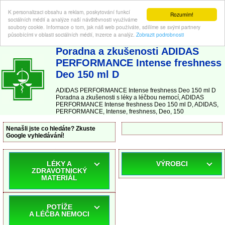
K personalizaci obsahu a reklam, poskytování funkcí
Rozumím!
sociálních médií a analýze naší návštěvnosti využíváme
soubory cookie. Informace o tom, jak náš web používáte, sdílíme se svými partnery
působícími v oblasti sociálních médií, inzerce a analýz.
Zobrazit podrobnosti
ABC-LEKARNA.cz
| Poradna a zkušenosti s léky a léčbou nemocí
Poradna a zkušenosti ADIDAS
PERFORMANCE Intense freshness
Deo 150 ml D
ADIDAS PERFORMANCE Intense freshness Deo 150 ml D
Poradna a zkušenosti s léky a léčbou nemocí, ADIDAS
PERFORMANCE Intense freshness Deo 150 ml D, ADIDAS,
PERFORMANCE, Intense, freshness, Deo, 150
Nenašli jste co hledáte? Zkuste
Google vyhledávání!
LÉKY A
VÝROBCI
ZDRAVOTNICKÝ
MATERIÁL
POTÍŽE
A LÉČBA NEMOCI