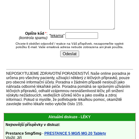
Opište kód
*
:
"
lekarna
"
(kontrola spamu)
Chcete-li obdržet odpověď / reakce na Váš příspěvek, nezapomeňte vyplnit
položku E-mail. Vaše emailová adresa nebude zobrazena ani jinak použita.
NEPOSKYTUJEME ZDRAVOTNÍ PORADENSTVÍ. Naše online poradna je
určena pro všechny pacienty, užívající některý z léčivých přípravků, pouze
pro obecné informační účely. Poradna v žádném případě neslouží jako
náhrada odborné lékařské péče. Poradna pomáhá se správným užíváním
léčivých přípravků, odhalit vzájemnou nesnášenlivost léčiv, při snížení
výskytu nežádoucích, vedlejších účinků léčiv a jako osvěta a zdroj
informací. Pokud si myslíte, že potřebujete lékařkou pomoc, okamžitě
zavolejte svého lékaře nebo vytočte číslo 155.
Aktuální diskuze - LÉKY
Nejnovější příspěvky v diskuzi
:
Prestance 5mg/5mg
-
PRESTANCE 5 MG/5 MG 20 Tablety
Vložil: Jiří