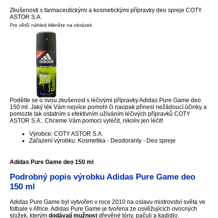
Zkušenosti s farmaceutickými a kosmetickými přípravky deo spreje COTY
ASTOR S.A.
Pro větší náhled klikněte na obrázek
Podělte se o svou zkušenost s léčivými přípravky Adidas Pure Game deo
150 ml. Jaký lék Vám nejvíce pomohl či naopak přinesl nežádoucí účinky a
pomozte tak ostatním s efektivním užíváním léčivých přípravků COTY
ASTOR S.A.. Chceme Vám pomoci vyléčit, nikoliv jen léčit!
Výrobce: COTY ASTOR S.A.
Zařazení výrobku: Kosmetika - Deodoranty - Deo spreje
Adidas Pure Game deo 150 ml
Podrobný popis výrobku Adidas Pure Game deo
150 ml
Adidas Pure Game byl vytvořen v roce 2010 na oslavu mistrovství světa ve
fotbale v Africe. Adidas Pure Game je tvořena ze osvěžujících ovocných
složek, kterým
dodávají mužnost
dřevěné tóny, pačuli a kadidlo.