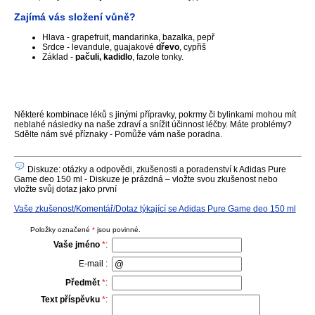
Zajímá vás složení vůně?
Hlava - grapefruit, mandarinka, bazalka, pepř
Srdce - levandule, guajakové
dřevo
, cypřiš
Základ -
pačuli, kadidlo
, fazole tonky.
Některé kombinace léků s jinými přípravky, pokrmy či bylinkami mohou mít
neblahé následky na naše zdraví a snížit účinnost léčby. Máte problémy?
Sdělte nám své příznaky - Pomůže vám naše poradna.
Diskuze: otázky a odpovědi, zkušenosti a poradenství k Adidas Pure
Game deo 150 ml - Diskuze je prázdná – vložte svou zkušenost nebo
vložte svůj dotaz jako první
Vaše zkušenost/Komentář/Dotaz týkající se Adidas Pure Game deo 150 ml
Položky označené
*
jsou povinné.
Vaše jméno
*
:
E-mail :
Předmět
*
:
Text příspěvku
*
: