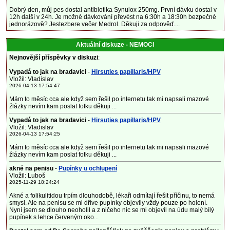
Dobrý den, můj pes dostal antibiotika Synulox 250mg. První dávku dostal v
12h další v 24h. Je možné dávkování převést na 6:30h a 18:30h bezpečné
jednorázově? Jestezbere večer Medrol. Děkuji za odpověď....
Aktuální diskuze - NEMOCI
Nejnovější příspěvky v diskuzi
:
Vypadá to jak na bradavici
-
Hirsuties papillaris/HPV
Vložil: Vladislav
2026-04-13 17:54:47
Mám to měsíc cca ale když sem řešil po internetu tak mi napsali mazové
žlázky nevím kam poslat fotku děkuji ...
Vypadá to jak na bradavici
-
Hirsuties papillaris/HPV
Vložil: Vladislav
2026-04-13 17:54:25
Mám to měsíc cca ale když sem řešil po internetu tak mi napsali mazové
žlázky nevím kam poslat fotku děkuji ...
akné na penisu
-
Pupínky u ochlupení
Vložil: Luboš
2025-11-29 18:24:24
Akné a folikulitidou trpím dlouhodobě, lékaři odmítají řešit příčinu, to nemá
smysl. Ale na penisu se mi dříve pupínky objevily vždy pouze po holení.
Nyní jsem se dlouho neoholil a z ničeho nic se mi objevil na údu malý bílý
pupínek s lehce červeným oko...