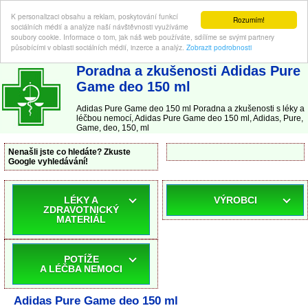
K personalizaci obsahu a reklam, poskytování funkcí
Rozumím!
sociálních médií a analýze naší návštěvnosti využíváme
soubory cookie. Informace o tom, jak náš web používáte, sdílíme se svými partnery
působícími v oblasti sociálních médií, inzerce a analýz.
Zobrazit podrobnosti
ABC-LEKARNA.cz
| Poradna a zkušenosti s léky a léčbou nemocí
Poradna a zkušenosti Adidas Pure
Game deo 150 ml
Adidas Pure Game deo 150 ml Poradna a zkušenosti s léky a
léčbou nemocí, Adidas Pure Game deo 150 ml, Adidas, Pure,
Game, deo, 150, ml
Nenašli jste co hledáte? Zkuste
Google vyhledávání!
LÉKY A
VÝROBCI
ZDRAVOTNICKÝ
MATERIÁL
POTÍŽE
A LÉČBA NEMOCI
Adidas Pure Game deo 150 ml