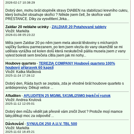
2026-02-17 10:38:29
Dobrý den, mohu brát idoplněk stravy DIABEN na stabilizaci krevního cukru,
který bohužel obsahuje skořici ? Někde jsem četl, že skořice vadí
PRESTANCE. Díky za vysvětlení.Jirka...
Zaldiar 20 neblahe ucinky
-
ZALDIAR 20 Potahované tablety
Vložil: Markéta
2026-01-08 05:23:22
Měla jsem Zaldiar 20 po něm jsem mela akorát těstoviny s míchaných
vajíčky šunkou parmezanem, po tem jsem vlezla do vany okamžitě se mi
udělala vyrážka od kolen dolů která neskutečně pálila musela jsem z vany
vylest bolesti sem brečela cítila jsem jak mi nohy...
Houbove quarteto
-
TEREZIA COMPANY Houbové quarteto 100%
houbový přípravek 60 kapslí
Vložil: Katka Mašková
2025-11-24 17:28:12
Dobrý den, Ráda bych se zeptala, zda je vhodné brát houbove quarteto s
antidepresivy. Děkuji velice ...
Afluditen
-
AFLUDITEN 25 MG/ML 5X1ML/25MG Injekční roztok
Vložil: Andrea Krulová
2025-11-12 12:05:01
Dobrý den můžu vědět jak přesně vám zničil život ? Protože mojí mamce
taky,děkuji moc za odpověď ...
Dávkování
-
SYNULOX 250 A.U.V. TBL 500
Vložil: Markéta
2025-11-02 16:45:21