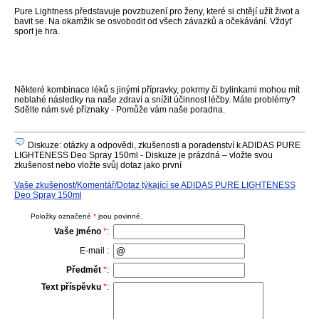
Pure Lightness představuje povzbuzení pro ženy, které si chtějí užít život a
bavit se. Na okamžik se osvobodit od všech závazků a očekávání. Vždyť
sport je hra.
Některé kombinace léků s jinými přípravky, pokrmy či bylinkami mohou mít
neblahé následky na naše zdraví a snížit účinnost léčby. Máte problémy?
Sdělte nám své příznaky - Pomůže vám naše poradna.
Diskuze: otázky a odpovědi, zkušenosti a poradenství k ADIDAS PURE
LIGHTENESS Deo Spray 150ml - Diskuze je prázdná – vložte svou
zkušenost nebo vložte svůj dotaz jako první
Vaše zkušenost/Komentář/Dotaz týkající se ADIDAS PURE LIGHTENESS
Deo Spray 150ml
Položky označené
*
jsou povinné.
Vaše jméno
*
:
E-mail :
Předmět
*
:
Text příspěvku
*
: