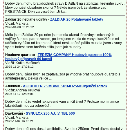
Dobrý den, mohu brát idoplněk stravy DIABEN na stabilizaci krevního cukru,
který bohužel obsahuje skořici ? Někde jsem četl, že skořice vadí
PRESTANCE. Díky za vysvětlení.Jirka...
Zaldiar 20 neblahe ucinky
-
ZALDIAR 20 Potahované tablety
Vložil: Markéta
2026-01-08 05:23:22
Měla jsem Zaldiar 20 po něm jsem mela akorát těstoviny s míchaných
vajíčky šunkou parmezanem, po tem jsem vlezla do vany okamžitě se mi
udělala vyrážka od kolen dolů která neskutečně pálila musela jsem z vany
vylest bolesti sem brečela cítila jsem jak mi nohy...
Houbove quarteto
-
TEREZIA COMPANY Houbové quarteto 100%
houbový přípravek 60 kapslí
Vložil: Katka Mašková
2025-11-24 17:28:12
Dobrý den, Ráda bych se zeptala, zda je vhodné brát houbove quarteto s
antidepresivy. Děkuji velice ...
Afluditen
-
AFLUDITEN 25 MG/ML 5X1ML/25MG Injekční roztok
Vložil: Andrea Krulová
2025-11-12 12:05:01
Dobrý den můžu vědět jak přesně vám zničil život ? Protože mojí mamce
taky,děkuji moc za odpověď ...
Dávkování
-
SYNULOX 250 A.U.V. TBL 500
Vložil: Markéta
2025-11-02 16:45:21
Dobrý den, můj pes dostal antibiotika Synulox 250mg. První dávku dostal v