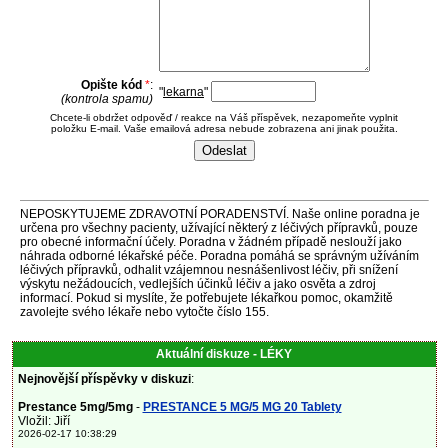
Opište kód
*
:
"
lekarna
"
(kontrola spamu)
Chcete-li obdržet odpověď / reakce na Váš příspěvek, nezapomeňte vyplnit
položku E-mail. Vaše emailová adresa nebude zobrazena ani jinak použita.
NEPOSKYTUJEME ZDRAVOTNÍ PORADENSTVÍ. Naše online poradna je
určena pro všechny pacienty, užívající některý z léčivých přípravků, pouze
pro obecné informační účely. Poradna v žádném případě neslouží jako
náhrada odborné lékařské péče. Poradna pomáhá se správným užíváním
léčivých přípravků, odhalit vzájemnou nesnášenlivost léčiv, při snížení
výskytu nežádoucích, vedlejších účinků léčiv a jako osvěta a zdroj
informací. Pokud si myslíte, že potřebujete lékařkou pomoc, okamžitě
zavolejte svého lékaře nebo vytočte číslo 155.
Aktuální diskuze - LÉKY
Nejnovější příspěvky v diskuzi
:
Prestance 5mg/5mg
-
PRESTANCE 5 MG/5 MG 20 Tablety
Vložil: Jiří
2026-02-17 10:38:29