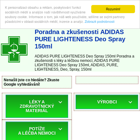
K personalizaci obsahu a reklam, poskytování funkcí
Rozumím!
sociálních médií a analýze naší návštěvnosti využíváme
soubory cookie. Informace o tom, jak náš web používáte, sdílíme se svými partnery
působícími v oblasti sociálních médií, inzerce a analýz.
Zobrazit podrobnosti
ABC-LEKARNA.cz
| Poradna a zkušenosti s léky a léčbou nemocí
Poradna a zkušenosti ADIDAS
PURE LIGHTENESS Deo Spray
150ml
ADIDAS PURE LIGHTENESS Deo Spray 150ml Poradna a
zkušenosti s léky a léčbou nemocí, ADIDAS PURE
LIGHTENESS Deo Spray 150ml, ADIDAS, PURE,
LIGHTENESS, Deo, Spray, 150ml
Nenašli jste co hledáte? Zkuste
Google vyhledávání!
LÉKY A
VÝROBCI
ZDRAVOTNICKÝ
MATERIÁL
POTÍŽE
A LÉČBA NEMOCI