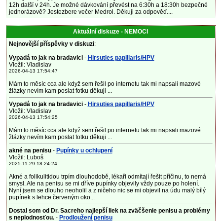
12h další v 24h. Je možné dávkování převést na 6:30h a 18:30h bezpečné
jednorázově? Jestezbere večer Medrol. Děkuji za odpověď....
Aktuální diskuze - NEMOCI
Nejnovější příspěvky v diskuzi
:
Vypadá to jak na bradavici
-
Hirsuties papillaris/HPV
Vložil: Vladislav
2026-04-13 17:54:47
Mám to měsíc cca ale když sem řešil po internetu tak mi napsali mazové
žlázky nevím kam poslat fotku děkuji ...
Vypadá to jak na bradavici
-
Hirsuties papillaris/HPV
Vložil: Vladislav
2026-04-13 17:54:25
Mám to měsíc cca ale když sem řešil po internetu tak mi napsali mazové
žlázky nevím kam poslat fotku děkuji ...
akné na penisu
-
Pupínky u ochlupení
Vložil: Luboš
2025-11-29 18:24:24
Akné a folikulitidou trpím dlouhodobě, lékaři odmítají řešit příčinu, to nemá
smysl. Ale na penisu se mi dříve pupínky objevily vždy pouze po holení.
Nyní jsem se dlouho neoholil a z ničeho nic se mi objevil na údu malý bílý
pupínek s lehce červeným oko...
Dostal som od Dr. Sacreho najlepší liek na zväčšenie penisu a problémy
s neplodnosťou.
-
Prodloužení penisu