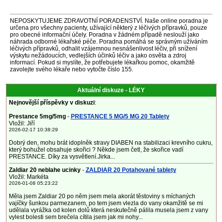
NEPOSKYTUJEME ZDRAVOTNÍ PORADENSTVÍ. Naše online poradna je
určena pro všechny pacienty, užívající některý z léčivých přípravků, pouze
pro obecné informační účely. Poradna v žádném případě neslouží jako
náhrada odborné lékařské péče. Poradna pomáhá se správným užíváním
léčivých přípravků, odhalit vzájemnou nesnášenlivost léčiv, při snížení
výskytu nežádoucích, vedlejších účinků léčiv a jako osvěta a zdroj
informací. Pokud si myslíte, že potřebujete lékařkou pomoc, okamžitě
zavolejte svého lékaře nebo vytočte číslo 155.
Aktuální diskuze - LÉKY
Nejnovější příspěvky v diskuzi
:
Prestance 5mg/5mg
-
PRESTANCE 5 MG/5 MG 20 Tablety
Vložil: Jiří
2026-02-17 10:38:29
Dobrý den, mohu brát idoplněk stravy DIABEN na stabilizaci krevního cukru,
který bohužel obsahuje skořici ? Někde jsem četl, že skořice vadí
PRESTANCE. Díky za vysvětlení.Jirka...
Zaldiar 20 neblahe ucinky
-
ZALDIAR 20 Potahované tablety
Vložil: Markéta
2026-01-08 05:23:22
Měla jsem Zaldiar 20 po něm jsem mela akorát těstoviny s míchaných
vajíčky šunkou parmezanem, po tem jsem vlezla do vany okamžitě se mi
udělala vyrážka od kolen dolů která neskutečně pálila musela jsem z vany
vylest bolesti sem brečela cítila jsem jak mi nohy...