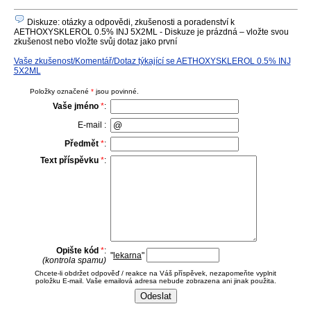
Diskuze: otázky a odpovědi, zkušenosti a poradenství k
AETHOXYSKLEROL 0.5% INJ 5X2ML - Diskuze je prázdná – vložte svou
zkušenost nebo vložte svůj dotaz jako první
Vaše zkušenost/Komentář/Dotaz týkající se AETHOXYSKLEROL 0.5% INJ
5X2ML
Položky označené
*
jsou povinné.
Vaše jméno
*
:
E-mail :
Předmět
*
:
Text příspěvku
*
:
Opište kód
*
:
"
lekarna
"
(kontrola spamu)
Chcete-li obdržet odpověď / reakce na Váš příspěvek, nezapomeňte vyplnit
položku E-mail. Vaše emailová adresa nebude zobrazena ani jinak použita.