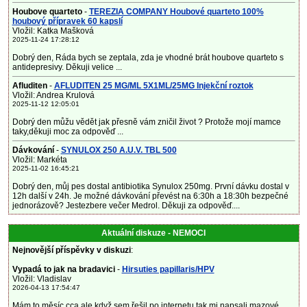
Houbove quarteto
-
TEREZIA COMPANY Houbové quarteto 100%
houbový přípravek 60 kapslí
Vložil: Katka Mašková
2025-11-24 17:28:12
Dobrý den, Ráda bych se zeptala, zda je vhodné brát houbove quarteto s
antidepresivy. Děkuji velice ...
Afluditen
-
AFLUDITEN 25 MG/ML 5X1ML/25MG Injekční roztok
Vložil: Andrea Krulová
2025-11-12 12:05:01
Dobrý den můžu vědět jak přesně vám zničil život ? Protože mojí mamce
taky,děkuji moc za odpověď ...
Dávkování
-
SYNULOX 250 A.U.V. TBL 500
Vložil: Markéta
2025-11-02 16:45:21
Dobrý den, můj pes dostal antibiotika Synulox 250mg. První dávku dostal v
12h další v 24h. Je možné dávkování převést na 6:30h a 18:30h bezpečné
jednorázově? Jestezbere večer Medrol. Děkuji za odpověď....
Aktuální diskuze - NEMOCI
Nejnovější příspěvky v diskuzi
:
Vypadá to jak na bradavici
-
Hirsuties papillaris/HPV
Vložil: Vladislav
2026-04-13 17:54:47
Mám to měsíc cca ale když sem řešil po internetu tak mi napsali mazové