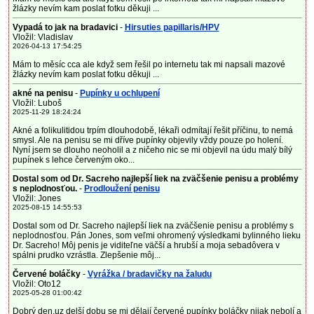
žlázky nevím kam poslat fotku děkuji ...
Vypadá to jak na bradavici
-
Hirsuties papillaris/HPV
Vložil: Vladislav
2026-04-13 17:54:25
Mám to měsíc cca ale když sem řešil po internetu tak mi napsali mazové
žlázky nevím kam poslat fotku děkuji ...
akné na penisu
-
Pupínky u ochlupení
Vložil: Luboš
2025-11-29 18:24:24
Akné a folikulitidou trpím dlouhodobě, lékaři odmítají řešit příčinu, to nemá
smysl. Ale na penisu se mi dříve pupínky objevily vždy pouze po holení.
Nyní jsem se dlouho neoholil a z ničeho nic se mi objevil na údu malý bílý
pupínek s lehce červeným oko...
Dostal som od Dr. Sacreho najlepší liek na zväčšenie penisu a problémy
s neplodnosťou.
-
Prodloužení penisu
Vložil: Jones
2025-08-15 14:55:53
Dostal som od Dr. Sacreho najlepší liek na zväčšenie penisu a problémy s
neplodnosťou. Pán Jones, som veľmi ohromený výsledkami bylinného lieku
Dr. Sacreho! Môj penis je viditeľne väčší a hrubší a moja sebadôvera v
spálni prudko vzrástla. Zlepšenie môj...
Červené boláčky
-
Vyrážka / bradavičky na žaludu
Vložil: Oto12
2025-05-28 01:00:42
Dobrý den,uz delší dobu se mi dělají červené pupínky boláčky nijak nebolí a