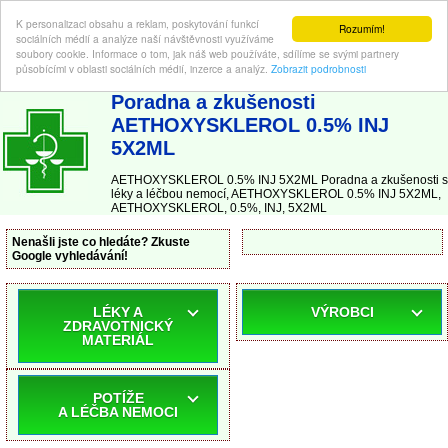
K personalizaci obsahu a reklam, poskytování funkcí
Rozumím!
sociálních médií a analýze naší návštěvnosti využíváme
soubory cookie. Informace o tom, jak náš web používáte, sdílíme se svými partnery
působícími v oblasti sociálních médií, inzerce a analýz.
Zobrazit podrobnosti
ABC-LEKARNA.cz
| Poradna a zkušenosti s léky a léčbou nemocí
Poradna a zkušenosti
AETHOXYSKLEROL 0.5% INJ
5X2ML
AETHOXYSKLEROL 0.5% INJ 5X2ML Poradna a zkušenosti s
léky a léčbou nemocí, AETHOXYSKLEROL 0.5% INJ 5X2ML,
AETHOXYSKLEROL, 0.5%, INJ, 5X2ML
Nenašli jste co hledáte? Zkuste
Google vyhledávání!
LÉKY A
VÝROBCI
ZDRAVOTNICKÝ
MATERIÁL
POTÍŽE
A LÉČBA NEMOCI