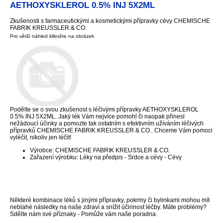
AETHOXYSKLEROL 0.5% INJ 5X2ML
Zkušenosti s farmaceutickými a kosmetickými přípravky cévy CHEMISCHE
FABRIK KREUSSLER & CO.
Pro větší náhled klikněte na obrázek
Podělte se o svou zkušenost s léčivými přípravky AETHOXYSKLEROL
0.5% INJ 5X2ML. Jaký lék Vám nejvíce pomohl či naopak přinesl
nežádoucí účinky a pomozte tak ostatním s efektivním užíváním léčivých
přípravků CHEMISCHE FABRIK KREUSSLER & CO.. Chceme Vám pomoci
vyléčit, nikoliv jen léčit!
Výrobce: CHEMISCHE FABRIK KREUSSLER & CO.
Zařazení výrobku: Léky na předpis - Srdce a cévy - Cévy
Některé kombinace léků s jinými přípravky, pokrmy či bylinkami mohou mít
neblahé následky na naše zdraví a snížit účinnost léčby. Máte problémy?
Sdělte nám své příznaky - Pomůže vám naše poradna.