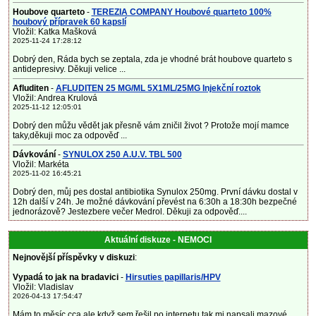
Houbove quarteto
-
TEREZIA COMPANY Houbové quarteto 100%
houbový přípravek 60 kapslí
Vložil: Katka Mašková
2025-11-24 17:28:12
Dobrý den, Ráda bych se zeptala, zda je vhodné brát houbove quarteto s
antidepresivy. Děkuji velice ...
Afluditen
-
AFLUDITEN 25 MG/ML 5X1ML/25MG Injekční roztok
Vložil: Andrea Krulová
2025-11-12 12:05:01
Dobrý den můžu vědět jak přesně vám zničil život ? Protože mojí mamce
taky,děkuji moc za odpověď ...
Dávkování
-
SYNULOX 250 A.U.V. TBL 500
Vložil: Markéta
2025-11-02 16:45:21
Dobrý den, můj pes dostal antibiotika Synulox 250mg. První dávku dostal v
12h další v 24h. Je možné dávkování převést na 6:30h a 18:30h bezpečné
jednorázově? Jestezbere večer Medrol. Děkuji za odpověď....
Aktuální diskuze - NEMOCI
Nejnovější příspěvky v diskuzi
:
Vypadá to jak na bradavici
-
Hirsuties papillaris/HPV
Vložil: Vladislav
2026-04-13 17:54:47
Mám to měsíc cca ale když sem řešil po internetu tak mi napsali mazové