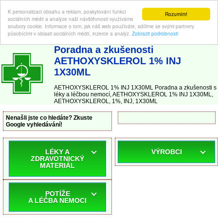
K personalizaci obsahu a reklam, poskytování funkcí
Rozumím!
sociálních médií a analýze naší návštěvnosti využíváme
soubory cookie. Informace o tom, jak náš web používáte, sdílíme se svými partnery
působícími v oblasti sociálních médií, inzerce a analýz.
Zobrazit podrobnosti
ABC-LEKARNA.cz
| Poradna a zkušenosti s léky a léčbou nemocí
Poradna a zkušenosti
AETHOXYSKLEROL 1% INJ
1X30ML
AETHOXYSKLEROL 1% INJ 1X30ML Poradna a zkušenosti s
léky a léčbou nemocí, AETHOXYSKLEROL 1% INJ 1X30ML,
AETHOXYSKLEROL, 1%, INJ, 1X30ML
Nenašli jste co hledáte? Zkuste
Google vyhledávání!
LÉKY A
VÝROBCI
ZDRAVOTNICKÝ
MATERIÁL
POTÍŽE
A LÉČBA NEMOCI