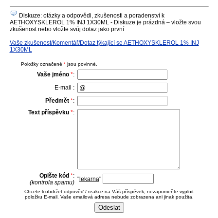
Diskuze: otázky a odpovědi, zkušenosti a poradenství k
AETHOXYSKLEROL 1% INJ 1X30ML - Diskuze je prázdná – vložte svou
zkušenost nebo vložte svůj dotaz jako první
Vaše zkušenost/Komentář/Dotaz týkající se AETHOXYSKLEROL 1% INJ
1X30ML
Položky označené
*
jsou povinné.
Vaše jméno
*
:
E-mail :
Předmět
*
:
Text příspěvku
*
:
Opište kód
*
:
"
lekarna
"
(kontrola spamu)
Chcete-li obdržet odpověď / reakce na Váš příspěvek, nezapomeňte vyplnit
položku E-mail. Vaše emailová adresa nebude zobrazena ani jinak použita.