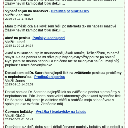
žlázky nevím kam poslat fotku děkuji ...
Vypadá to jak na bradavici
-
Hirsuties papillaris/HPV
Vložil: Vladislav
2026-04-13 17:54:25
Mám to měsíc cca ale když sem řešil po internetu tak mi napsali mazové
žlázky nevím kam poslat fotku děkuji ...
akné na penisu
-
Pupínky u ochlupení
Vložil: Luboš
2025-11-29 18:24:24
Akné a folikulitidou trpím dlouhodobě, lékaři odmítají řešit příčinu, to nemá
smysl. Ale na penisu se mi dříve pupínky objevily vždy pouze po holení.
Nyní jsem se dlouho neoholil a z ničeho nic se mi objevil na údu malý bílý
pupínek s lehce červeným oko...
Dostal som od Dr. Sacreho najlepší liek na zväčšenie penisu a problémy
s neplodnosťou.
-
Prodloužení penisu
Vložil: Jones
2025-08-15 14:55:53
Dostal som od Dr. Sacreho najlepší liek na zväčšenie penisu a problémy s
neplodnosťou. Pán Jones, som veľmi ohromený výsledkami bylinného lieku
Dr. Sacreho! Môj penis je viditeľne väčší a hrubší a moja sebadôvera v
spálni prudko vzrástla. Zlepšenie môj...
Červené boláčky
-
Vyrážka / bradavičky na žaludu
Vložil: Oto12
2025-05-28 01:00:42
Dobrý den,uz delší dobu se mi dělají červené pupínky boláčky nijak nebolí a