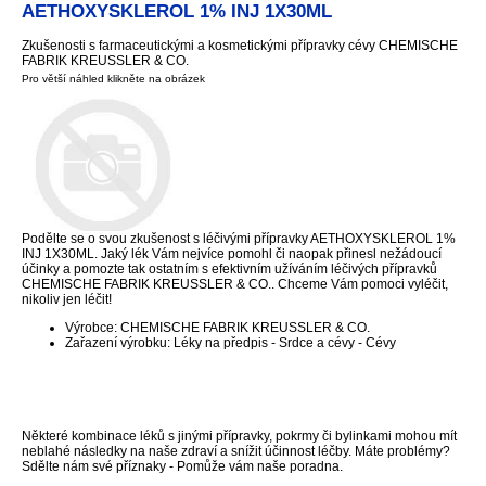
AETHOXYSKLEROL 1% INJ 1X30ML
Zkušenosti s farmaceutickými a kosmetickými přípravky cévy CHEMISCHE
FABRIK KREUSSLER & CO.
Pro větší náhled klikněte na obrázek
Podělte se o svou zkušenost s léčivými přípravky AETHOXYSKLEROL 1%
INJ 1X30ML. Jaký lék Vám nejvíce pomohl či naopak přinesl nežádoucí
účinky a pomozte tak ostatním s efektivním užíváním léčivých přípravků
CHEMISCHE FABRIK KREUSSLER & CO.. Chceme Vám pomoci vyléčit,
nikoliv jen léčit!
Výrobce: CHEMISCHE FABRIK KREUSSLER & CO.
Zařazení výrobku: Léky na předpis - Srdce a cévy - Cévy
Některé kombinace léků s jinými přípravky, pokrmy či bylinkami mohou mít
neblahé následky na naše zdraví a snížit účinnost léčby. Máte problémy?
Sdělte nám své příznaky - Pomůže vám naše poradna.