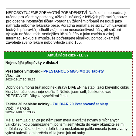
NEPOSKYTUJEME ZDRAVOTNÍ PORADENSTVÍ. Naše online poradna je
určena pro všechny pacienty, užívající některý z léčivých přípravků, pouze
pro obecné informační účely. Poradna v žádném případě neslouží jako
náhrada odborné lékařské péče. Poradna pomáhá se správným užíváním
léčivých přípravků, odhalit vzájemnou nesnášenlivost léčiv, při snížení
výskytu nežádoucích, vedlejších účinků léčiv a jako osvěta a zdroj
informací. Pokud si myslíte, že potřebujete lékařkou pomoc, okamžitě
zavolejte svého lékaře nebo vytočte číslo 155.
Aktuální diskuze - LÉKY
Nejnovější příspěvky v diskuzi
:
Prestance 5mg/5mg
-
PRESTANCE 5 MG/5 MG 20 Tablety
Vložil: Jiří
2026-02-17 10:38:29
Dobrý den, mohu brát idoplněk stravy DIABEN na stabilizaci krevního cukru,
který bohužel obsahuje skořici ? Někde jsem četl, že skořice vadí
PRESTANCE. Díky za vysvětlení.Jirka...
Zaldiar 20 neblahe ucinky
-
ZALDIAR 20 Potahované tablety
Vložil: Markéta
2026-01-08 05:23:22
Měla jsem Zaldiar 20 po něm jsem mela akorát těstoviny s míchaných
vajíčky šunkou parmezanem, po tem jsem vlezla do vany okamžitě se mi
udělala vyrážka od kolen dolů která neskutečně pálila musela jsem z vany
vylest bolesti sem brečela cítila jsem jak mi nohy...