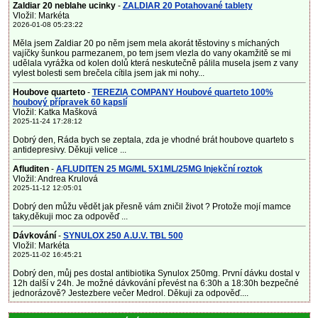
Zaldiar 20 neblahe ucinky
-
ZALDIAR 20 Potahované tablety
Vložil: Markéta
2026-01-08 05:23:22
Měla jsem Zaldiar 20 po něm jsem mela akorát těstoviny s míchaných
vajíčky šunkou parmezanem, po tem jsem vlezla do vany okamžitě se mi
udělala vyrážka od kolen dolů která neskutečně pálila musela jsem z vany
vylest bolesti sem brečela cítila jsem jak mi nohy...
Houbove quarteto
-
TEREZIA COMPANY Houbové quarteto 100%
houbový přípravek 60 kapslí
Vložil: Katka Mašková
2025-11-24 17:28:12
Dobrý den, Ráda bych se zeptala, zda je vhodné brát houbove quarteto s
antidepresivy. Děkuji velice ...
Afluditen
-
AFLUDITEN 25 MG/ML 5X1ML/25MG Injekční roztok
Vložil: Andrea Krulová
2025-11-12 12:05:01
Dobrý den můžu vědět jak přesně vám zničil život ? Protože mojí mamce
taky,děkuji moc za odpověď ...
Dávkování
-
SYNULOX 250 A.U.V. TBL 500
Vložil: Markéta
2025-11-02 16:45:21
Dobrý den, můj pes dostal antibiotika Synulox 250mg. První dávku dostal v
12h další v 24h. Je možné dávkování převést na 6:30h a 18:30h bezpečné
jednorázově? Jestezbere večer Medrol. Děkuji za odpověď....