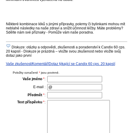
Některé kombinace léků s jinými přípravky, pokrmy či bylinkami mohou mít
neblahé následky na naše zdraví a snížit účinnost léčby. Máte problémy?
Sdělte nám své příznaky - Pomůže vám naše poradna.
Diskuze: otázky a odpovědi, zkušenosti a poradenství k Candix 60 cps.
20 kapslí - Diskuze je prázdná – vložte svou zkušenost nebo vložte svůj
dotaz jako první
Vaše zkušenost/Komentář/Dotaz týkající se Candix 60 cps. 20 kapslí
Položky označené
*
jsou povinné.
Vaše jméno
*
:
E-mail :
Předmět
*
:
Text příspěvku
*
: