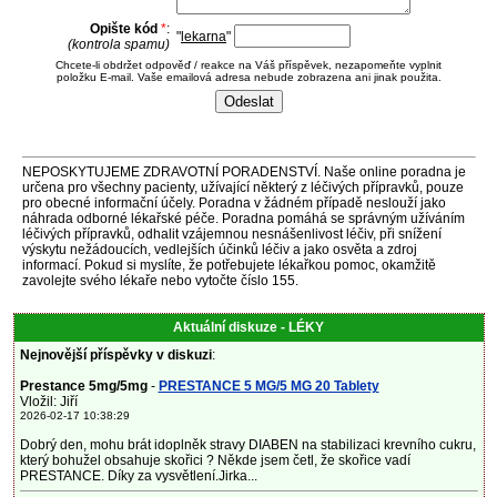
Opište kód
*
:
"
lekarna
"
(kontrola spamu)
Chcete-li obdržet odpověď / reakce na Váš příspěvek, nezapomeňte vyplnit
položku E-mail. Vaše emailová adresa nebude zobrazena ani jinak použita.
NEPOSKYTUJEME ZDRAVOTNÍ PORADENSTVÍ. Naše online poradna je
určena pro všechny pacienty, užívající některý z léčivých přípravků, pouze
pro obecné informační účely. Poradna v žádném případě neslouží jako
náhrada odborné lékařské péče. Poradna pomáhá se správným užíváním
léčivých přípravků, odhalit vzájemnou nesnášenlivost léčiv, při snížení
výskytu nežádoucích, vedlejších účinků léčiv a jako osvěta a zdroj
informací. Pokud si myslíte, že potřebujete lékařkou pomoc, okamžitě
zavolejte svého lékaře nebo vytočte číslo 155.
Aktuální diskuze - LÉKY
Nejnovější příspěvky v diskuzi
:
Prestance 5mg/5mg
-
PRESTANCE 5 MG/5 MG 20 Tablety
Vložil: Jiří
2026-02-17 10:38:29
Dobrý den, mohu brát idoplněk stravy DIABEN na stabilizaci krevního cukru,
který bohužel obsahuje skořici ? Někde jsem četl, že skořice vadí
PRESTANCE. Díky za vysvětlení.Jirka...