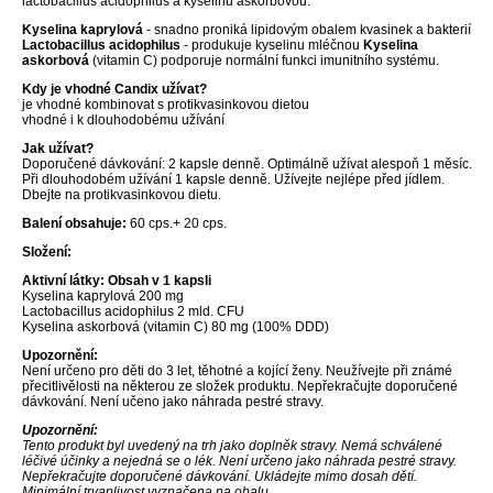
lactobacillus acidophilus a kyselinu askorbovou.
Kyselina kaprylová
- snadno proniká lipidovým obalem kvasinek a bakterií
Lactobacillus acidophilus
- produkuje kyselinu mléčnou
Kyselina
askorbová
(vitamin C) podporuje normální funkci imunitního systému.
Kdy je vhodné Candix užívat?
je vhodné kombinovat s protikvasinkovou dietou
vhodné i k dlouhodobému užívání
Jak užívat?
Doporučené dávkování: 2 kapsle denně. Optimálně užívat alespoň 1 měsíc.
Při dlouhodobém užívání 1 kapsle denně. Užívejte nejlépe před jídlem.
Dbejte na protikvasinkovou dietu.
Balení obsahuje:
60 cps.+ 20 cps.
Složení:
Aktivní látky: Obsah v 1 kapsli
Kyselina kaprylová 200 mg
Lactobacillus acidophilus 2 mld. CFU
Kyselina askorbová (vitamin C) 80 mg (100% DDD)
Upozornění:
Není určeno pro děti do 3 let, těhotné a kojící ženy. Neužívejte při známé
přecitlivělosti na některou ze složek produktu. Nepřekračujte doporučené
dávkování. Není učeno jako náhrada pestré stravy.
Upozornění:
Tento produkt byl uvedený na trh jako doplněk stravy. Nemá schválené
léčivé účinky a nejedná se o lék. Není určeno jako náhrada pestré stravy.
Nepřekračujte doporučené dávkování. Ukládejte mimo dosah dětí.
Minimální trvanlivost vyznačena na obalu.