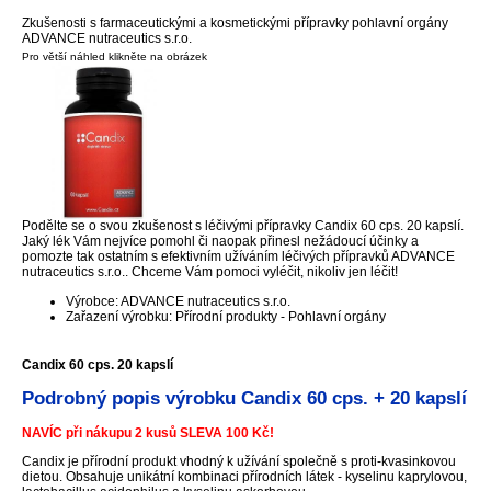
Zkušenosti s farmaceutickými a kosmetickými přípravky pohlavní orgány
ADVANCE nutraceutics s.r.o.
Pro větší náhled klikněte na obrázek
Podělte se o svou zkušenost s léčivými přípravky Candix 60 cps. 20 kapslí.
Jaký lék Vám nejvíce pomohl či naopak přinesl nežádoucí účinky a
pomozte tak ostatním s efektivním užíváním léčivých přípravků ADVANCE
nutraceutics s.r.o.. Chceme Vám pomoci vyléčit, nikoliv jen léčit!
Výrobce: ADVANCE nutraceutics s.r.o.
Zařazení výrobku: Přírodní produkty - Pohlavní orgány
Candix 60 cps. 20 kapslí
Podrobný popis výrobku Candix 60 cps. + 20 kapslí
NAVÍC při nákupu 2 kusů SLEVA 100 Kč!
Candix je přírodní produkt vhodný k užívání společně s proti-kvasinkovou
dietou. Obsahuje unikátní kombinaci přírodních látek - kyselinu kaprylovou,