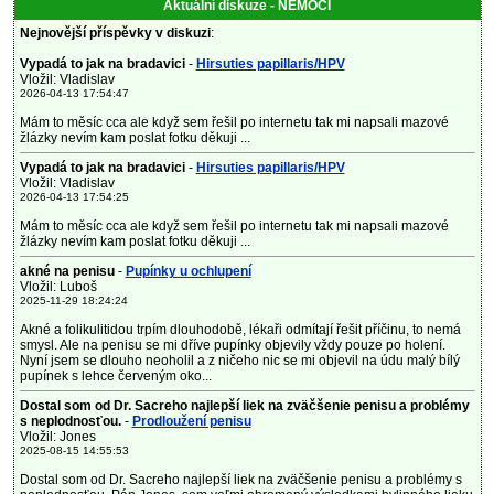
Aktuální diskuze - NEMOCI
Nejnovější příspěvky v diskuzi
:
Vypadá to jak na bradavici
-
Hirsuties papillaris/HPV
Vložil: Vladislav
2026-04-13 17:54:47
Mám to měsíc cca ale když sem řešil po internetu tak mi napsali mazové
žlázky nevím kam poslat fotku děkuji ...
Vypadá to jak na bradavici
-
Hirsuties papillaris/HPV
Vložil: Vladislav
2026-04-13 17:54:25
Mám to měsíc cca ale když sem řešil po internetu tak mi napsali mazové
žlázky nevím kam poslat fotku děkuji ...
akné na penisu
-
Pupínky u ochlupení
Vložil: Luboš
2025-11-29 18:24:24
Akné a folikulitidou trpím dlouhodobě, lékaři odmítají řešit příčinu, to nemá
smysl. Ale na penisu se mi dříve pupínky objevily vždy pouze po holení.
Nyní jsem se dlouho neoholil a z ničeho nic se mi objevil na údu malý bílý
pupínek s lehce červeným oko...
Dostal som od Dr. Sacreho najlepší liek na zväčšenie penisu a problémy
s neplodnosťou.
-
Prodloužení penisu
Vložil: Jones
2025-08-15 14:55:53
Dostal som od Dr. Sacreho najlepší liek na zväčšenie penisu a problémy s