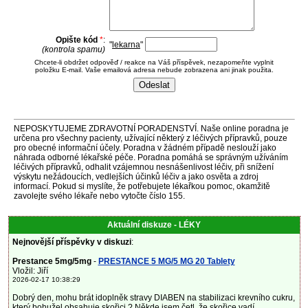
Opište kód
*
:
"
lekarna
"
(kontrola spamu)
Chcete-li obdržet odpověď / reakce na Váš příspěvek, nezapomeňte vyplnit
položku E-mail. Vaše emailová adresa nebude zobrazena ani jinak použita.
NEPOSKYTUJEME ZDRAVOTNÍ PORADENSTVÍ. Naše online poradna je
určena pro všechny pacienty, užívající některý z léčivých přípravků, pouze
pro obecné informační účely. Poradna v žádném případě neslouží jako
náhrada odborné lékařské péče. Poradna pomáhá se správným užíváním
léčivých přípravků, odhalit vzájemnou nesnášenlivost léčiv, při snížení
výskytu nežádoucích, vedlejších účinků léčiv a jako osvěta a zdroj
informací. Pokud si myslíte, že potřebujete lékařkou pomoc, okamžitě
zavolejte svého lékaře nebo vytočte číslo 155.
Aktuální diskuze - LÉKY
Nejnovější příspěvky v diskuzi
:
Prestance 5mg/5mg
-
PRESTANCE 5 MG/5 MG 20 Tablety
Vložil: Jiří
2026-02-17 10:38:29
Dobrý den, mohu brát idoplněk stravy DIABEN na stabilizaci krevního cukru,
který bohužel obsahuje skořici ? Někde jsem četl, že skořice vadí