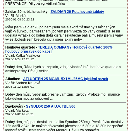
PRESTANCE. Díky za vysvětlení.Jirka...
Zaldiar 20 neblahe ucinky
-
ZALDIAR 20 Potahované tablety
Vložil: Markéta
2026-01-08 05:23:22
Měla jsem Zaldiar 20 po něm jsem mela akorát těstoviny s míchaných
vajíčky šunkou parmezanem, po tem jsem vlezla do vany okamžitě se mi
udělala vyrážka od kolen dolů která neskutečně pálila musela jsem z vany
vylest bolesti sem brečela cítila jsem jak mi nohy...
Houbove quarteto
-
TEREZIA COMPANY Houbové quarteto 100%
houbový přípravek 60 kapslí
Vložil: Katka Mašková
2025-11-24 17:28:12
Dobrý den, Ráda bych se zeptala, zda je vhodné brát houbove quarteto s
antidepresivy. Děkuji velice ...
Afluditen
-
AFLUDITEN 25 MG/ML 5X1ML/25MG Injekční roztok
Vložil: Andrea Krulová
2025-11-12 12:05:01
Dobrý den můžu vědět jak přesně vám zničil život ? Protože mojí mamce
taky,děkuji moc za odpověď ...
Dávkování
-
SYNULOX 250 A.U.V. TBL 500
Vložil: Markéta
2025-11-02 16:45:21
Dobrý den, můj pes dostal antibiotika Synulox 250mg. První dávku dostal v
12h další v 24h. Je možné dávkování převést na 6:30h a 18:30h bezpečné
jednorázově? Jestezbere večer Medrol. Děkuji za odpověď....