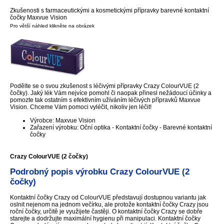
Zkušenosti s farmaceutickými a kosmetickými přípravky barevné kontaktní
čočky Maxvue Vision
Pro větší náhled klikněte na obrázek
Podělte se o svou zkušenost s léčivými přípravky Crazy ColourVUE (2
čočky). Jaký lék Vám nejvíce pomohl či naopak přinesl nežádoucí účinky a
pomozte tak ostatním s efektivním užíváním léčivých přípravků Maxvue
Vision. Chceme Vám pomoci vyléčit, nikoliv jen léčit!
Výrobce: Maxvue Vision
Zařazení výrobku: Oční optika - Kontaktní čočky - Barevné kontaktní
čočky
Crazy ColourVUE (2 čočky)
Podrobný popis výrobku Crazy ColourVUE (2
čočky)
Kontaktní čočky Crazy od ColourVUE představují dostupnou variantu jak
oslnit nejenom na jednom večírku, ale protože kontaktní čočky Crazy jsou
roční čočky, určitě je využijete častěji. O kontaktní čočky Crazy se dobře
starejte a dodržujte maximální hygienu při manipulaci. Kontaktní čočky