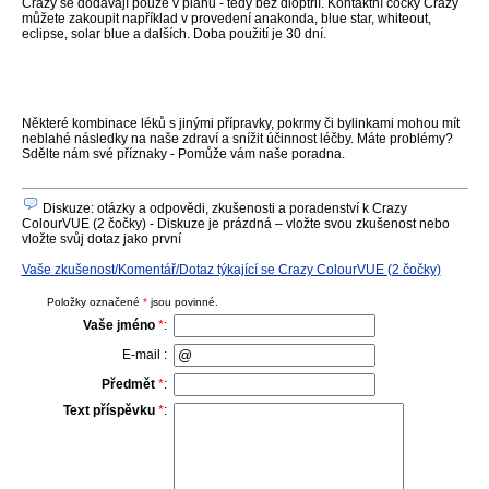
Crazy se dodávají pouze v planu - tedy bez dioptrií. Kontaktní čočky Crazy
můžete zakoupit například v provedení anakonda, blue star, whiteout,
eclipse, solar blue a dalších. Doba použití je 30 dní.
Některé kombinace léků s jinými přípravky, pokrmy či bylinkami mohou mít
neblahé následky na naše zdraví a snížit účinnost léčby. Máte problémy?
Sdělte nám své příznaky - Pomůže vám naše poradna.
Diskuze: otázky a odpovědi, zkušenosti a poradenství k Crazy
ColourVUE (2 čočky) - Diskuze je prázdná – vložte svou zkušenost nebo
vložte svůj dotaz jako první
Vaše zkušenost/Komentář/Dotaz týkající se Crazy ColourVUE (2 čočky)
Položky označené
*
jsou povinné.
Vaše jméno
*
:
E-mail :
Předmět
*
:
Text příspěvku
*
: