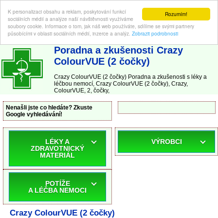
K personalizaci obsahu a reklam, poskytování funkcí
Rozumím!
sociálních médií a analýze naší návštěvnosti využíváme
soubory cookie. Informace o tom, jak náš web používáte, sdílíme se svými partnery
působícími v oblasti sociálních médií, inzerce a analýz.
Zobrazit podrobnosti
ABC-LEKARNA.cz
| Poradna a zkušenosti s léky a léčbou nemocí
Poradna a zkušenosti Crazy
ColourVUE (2 čočky)
Crazy ColourVUE (2 čočky) Poradna a zkušenosti s léky a
léčbou nemocí, Crazy ColourVUE (2 čočky), Crazy,
ColourVUE, 2, čočky,
Nenašli jste co hledáte? Zkuste
Google vyhledávání!
LÉKY A
VÝROBCI
ZDRAVOTNICKÝ
MATERIÁL
POTÍŽE
A LÉČBA NEMOCI
Crazy ColourVUE (2 čočky)