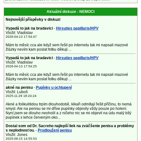
Aktuální diskuze - NEMOCI
Nejnovější příspěvky v diskuzi
:
Vypadá to jak na bradavici
-
Hirsuties papillaris/HPV
Vložil: Vladislav
2026-04-13 17:54:47
Mám to měsíc cca ale když sem řešil po internetu tak mi napsali mazové
žlázky nevím kam poslat fotku děkuji ...
Vypadá to jak na bradavici
-
Hirsuties papillaris/HPV
Vložil: Vladislav
2026-04-13 17:54:25
Mám to měsíc cca ale když sem řešil po internetu tak mi napsali mazové
žlázky nevím kam poslat fotku děkuji ...
akné na penisu
-
Pupínky u ochlupení
Vložil: Luboš
2025-11-29 18:24:24
Akné a folikulitidou trpím dlouhodobě, lékaři odmítají řešit příčinu, to nemá
smysl. Ale na penisu se mi dříve pupínky objevily vždy pouze po holení.
Nyní jsem se dlouho neoholil a z ničeho nic se mi objevil na údu malý bílý
pupínek s lehce červeným oko...
Dostal som od Dr. Sacreho najlepší liek na zväčšenie penisu a problémy
s neplodnosťou.
-
Prodloužení penisu
Vložil: Jones
2025-08-15 14:55:53