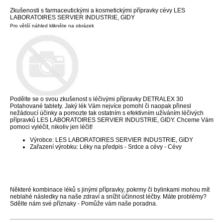
Zkušenosti s farmaceutickými a kosmetickými přípravky cévy LES
LABORATOIRES SERVIER INDUSTRIE, GIDY
Pro větší náhled klikněte na obrázek
Podělte se o svou zkušenost s léčivými přípravky DETRALEX 30
Potahované tablety. Jaký lék Vám nejvíce pomohl či naopak přinesl
nežádoucí účinky a pomozte tak ostatním s efektivním užíváním léčivých
přípravků LES LABORATOIRES SERVIER INDUSTRIE, GIDY. Chceme Vám
pomoci vyléčit, nikoliv jen léčit!
Výrobce: LES LABORATOIRES SERVIER INDUSTRIE, GIDY
Zařazení výrobku: Léky na předpis - Srdce a cévy - Cévy
Některé kombinace léků s jinými přípravky, pokrmy či bylinkami mohou mít
neblahé následky na naše zdraví a snížit účinnost léčby. Máte problémy?
Sdělte nám své příznaky - Pomůže vám naše poradna.