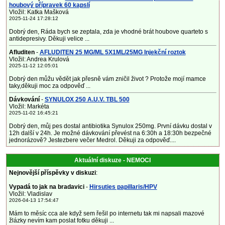
houbový přípravek 60 kapslí
Vložil: Katka Mašková
2025-11-24 17:28:12
Dobrý den, Ráda bych se zeptala, zda je vhodné brát houbove quarteto s
antidepresivy. Děkuji velice ...
Afluditen
-
AFLUDITEN 25 MG/ML 5X1ML/25MG Injekční roztok
Vložil: Andrea Krulová
2025-11-12 12:05:01
Dobrý den můžu vědět jak přesně vám zničil život ? Protože mojí mamce
taky,děkuji moc za odpověď ...
Dávkování
-
SYNULOX 250 A.U.V. TBL 500
Vložil: Markéta
2025-11-02 16:45:21
Dobrý den, můj pes dostal antibiotika Synulox 250mg. První dávku dostal v
12h další v 24h. Je možné dávkování převést na 6:30h a 18:30h bezpečné
jednorázově? Jestezbere večer Medrol. Děkuji za odpověď....
Aktuální diskuze - NEMOCI
Nejnovější příspěvky v diskuzi
:
Vypadá to jak na bradavici
-
Hirsuties papillaris/HPV
Vložil: Vladislav
2026-04-13 17:54:47
Mám to měsíc cca ale když sem řešil po internetu tak mi napsali mazové
žlázky nevím kam poslat fotku děkuji ...