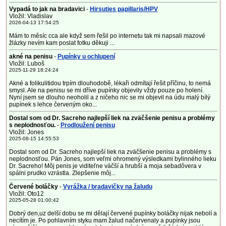
Vypadá to jak na bradavici
-
Hirsuties papillaris/HPV
Vložil: Vladislav
2026-04-13 17:54:25
Mám to měsíc cca ale když sem řešil po internetu tak mi napsali mazové
žlázky nevím kam poslat fotku děkuji ...
akné na penisu
-
Pupínky u ochlupení
Vložil: Luboš
2025-11-29 18:24:24
Akné a folikulitidou trpím dlouhodobě, lékaři odmítají řešit příčinu, to nemá
smysl. Ale na penisu se mi dříve pupínky objevily vždy pouze po holení.
Nyní jsem se dlouho neoholil a z ničeho nic se mi objevil na údu malý bílý
pupínek s lehce červeným oko...
Dostal som od Dr. Sacreho najlepší liek na zväčšenie penisu a problémy
s neplodnosťou.
-
Prodloužení penisu
Vložil: Jones
2025-08-15 14:55:53
Dostal som od Dr. Sacreho najlepší liek na zväčšenie penisu a problémy s
neplodnosťou. Pán Jones, som veľmi ohromený výsledkami bylinného lieku
Dr. Sacreho! Môj penis je viditeľne väčší a hrubší a moja sebadôvera v
spálni prudko vzrástla. Zlepšenie môj...
Červené boláčky
-
Vyrážka / bradavičky na žaludu
Vložil: Oto12
2025-05-28 01:00:42
Dobrý den,uz delší dobu se mi dělají červené pupínky boláčky nijak nebolí a
necítím je. Po pohlavním styku mam žalud načervenaly a pupínky jsou