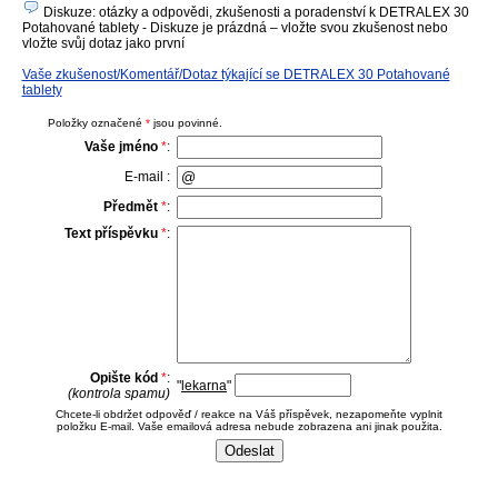
Diskuze: otázky a odpovědi, zkušenosti a poradenství k DETRALEX 30
Potahované tablety - Diskuze je prázdná – vložte svou zkušenost nebo
vložte svůj dotaz jako první
Vaše zkušenost/Komentář/Dotaz týkající se DETRALEX 30 Potahované
tablety
Položky označené
*
jsou povinné.
Vaše jméno
*
:
E-mail :
Předmět
*
:
Text příspěvku
*
:
Opište kód
*
:
"
lekarna
"
(kontrola spamu)
Chcete-li obdržet odpověď / reakce na Váš příspěvek, nezapomeňte vyplnit
položku E-mail. Vaše emailová adresa nebude zobrazena ani jinak použita.