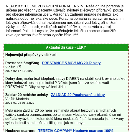
NEPOSKYTUJEME ZDRAVOTNÍ PORADENSTVÍ. Naše online poradna je
určena pro všechny pacienty, užívající některý z léčivých přípravků, pouze
pro obecné informační účely. Poradna v žádném případě neslouží jako
náhrada odborné lékařské péče. Poradna pomáhá se správným užíváním
léčivých přípravků, odhalit vzájemnou nesnášenlivost léčiv, při snížení
výskytu nežádoucích, vedlejších účinků léčiv a jako osvěta a zdroj
informací. Pokud si myslíte, že potřebujete lékařkou pomoc, okamžitě
zavolejte svého lékaře nebo vytočte číslo 155.
Aktuální diskuze - LÉKY
Nejnovější příspěvky v diskuzi
:
Prestance 5mg/5mg
-
PRESTANCE 5 MG/5 MG 20 Tablety
Vložil: Jiří
2026-02-17 10:38:29
Dobrý den, mohu brát idoplněk stravy DIABEN na stabilizaci krevního cukru,
který bohužel obsahuje skořici ? Někde jsem četl, že skořice vadí
PRESTANCE. Díky za vysvětlení.Jirka...
Zaldiar 20 neblahe ucinky
-
ZALDIAR 20 Potahované tablety
Vložil: Markéta
2026-01-08 05:23:22
Měla jsem Zaldiar 20 po něm jsem mela akorát těstoviny s míchaných
vajíčky šunkou parmezanem, po tem jsem vlezla do vany okamžitě se mi
udělala vyrážka od kolen dolů která neskutečně pálila musela jsem z vany
vylest bolesti sem brečela cítila jsem jak mi nohy...
Houbove quarteto
-
TEREZIA COMPANY Houbové quarteto 100%