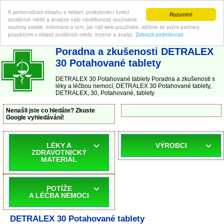
K personalizaci obsahu a reklam, poskytování funkcí
Rozumím!
sociálních médií a analýze naší návštěvnosti využíváme
soubory cookie. Informace o tom, jak náš web používáte, sdílíme se svými partnery
působícími v oblasti sociálních médií, inzerce a analýz.
Zobrazit podrobnosti
ABC-LEKARNA.cz
| Poradna a zkušenosti s léky a léčbou nemocí
Poradna a zkušenosti DETRALEX
30 Potahované tablety
DETRALEX 30 Potahované tablety Poradna a zkušenosti s
léky a léčbou nemocí, DETRALEX 30 Potahované tablety,
DETRALEX, 30, Potahované, tablety
Nenašli jste co hledáte? Zkuste
Google vyhledávání!
LÉKY A
VÝROBCI
ZDRAVOTNICKÝ
MATERIÁL
POTÍŽE
A LÉČBA NEMOCI
DETRALEX 30 Potahované tablety