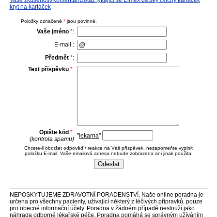
Vaše zkušenost/Komentář/Dotaz týkající se Elmex dětský cvičný kartáček
kryt na kartáček
Položky označené
*
jsou povinné.
Vaše jméno
*
:
E-mail :
Předmět
*
:
Text příspěvku
*
:
Opište kód
*
:
"
lekarna
"
(kontrola spamu)
Chcete-li obdržet odpověď / reakce na Váš příspěvek, nezapomeňte vyplnit
položku E-mail. Vaše emailová adresa nebude zobrazena ani jinak použita.
NEPOSKYTUJEME ZDRAVOTNÍ PORADENSTVÍ. Naše online poradna je
určena pro všechny pacienty, užívající některý z léčivých přípravků, pouze
pro obecné informační účely. Poradna v žádném případě neslouží jako
náhrada odborné lékařské péče. Poradna pomáhá se správným užíváním