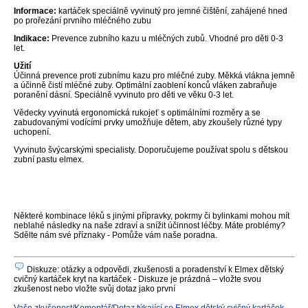
Informace:
kartáček speciálně vyvinutý pro jemné čištění, zahájené hned
po prořezání prvního mléčného zubu
Indikace:
Prevence zubního kazu u mléčných zubů. Vhodné pro děti 0-3
let.
Užití
Účinná prevence proti zubnímu kazu pro mléčné zuby. Měkká vlákna jemně
a účinně čistí mléčné zuby. Optimální zaoblení konců vláken zabraňuje
poranění dásní. Speciálně vyvinuto pro děti ve věku 0-3 let.
Vědecky vyvinutá ergonomická rukojeť s optimálními rozměry a se
zabudovanými vodícími prvky umožňuje dětem, aby zkoušely různé typy
uchopení.
Vyvinuto švýcarskými specialisty. Doporučujeme používat spolu s dětskou
zubní pastu elmex.
Některé kombinace léků s jinými přípravky, pokrmy či bylinkami mohou mít
neblahé následky na naše zdraví a snížit účinnost léčby. Máte problémy?
Sdělte nám své příznaky - Pomůže vám naše poradna.
Diskuze: otázky a odpovědi, zkušenosti a poradenství k Elmex dětský
cvičný kartáček kryt na kartáček - Diskuze je prázdná – vložte svou
zkušenost nebo vložte svůj dotaz jako první