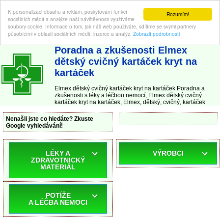
K personalizaci obsahu a reklam, poskytování funkcí
Rozumím!
sociálních médií a analýze naší návštěvnosti využíváme
soubory cookie. Informace o tom, jak náš web používáte, sdílíme se svými partnery
působícími v oblasti sociálních médií, inzerce a analýz.
Zobrazit podrobnosti
ABC-LEKARNA.cz
| Poradna a zkušenosti s léky a léčbou nemocí
Poradna a zkušenosti Elmex
dětský cvičný kartáček kryt na
kartáček
Elmex dětský cvičný kartáček kryt na kartáček Poradna a
zkušenosti s léky a léčbou nemocí, Elmex dětský cvičný
kartáček kryt na kartáček, Elmex, dětský, cvičný, kartáček
Nenašli jste co hledáte? Zkuste
Google vyhledávání!
LÉKY A
VÝROBCI
ZDRAVOTNICKÝ
MATERIÁL
POTÍŽE
A LÉČBA NEMOCI