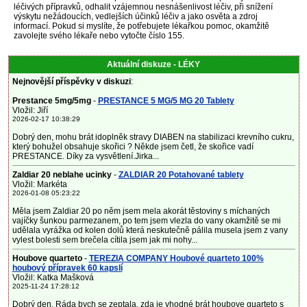
léčivých přípravků, odhalit vzájemnou nesnášenlivost léčiv, při snížení
výskytu nežádoucích, vedlejších účinků léčiv a jako osvěta a zdroj
informací. Pokud si myslíte, že potřebujete lékařkou pomoc, okamžitě
zavolejte svého lékaře nebo vytočte číslo 155.
Aktuální diskuze - LÉKY
Nejnovější příspěvky v diskuzi
:
Prestance 5mg/5mg
-
PRESTANCE 5 MG/5 MG 20 Tablety
Vložil: Jiří
2026-02-17 10:38:29
Dobrý den, mohu brát idoplněk stravy DIABEN na stabilizaci krevního cukru,
který bohužel obsahuje skořici ? Někde jsem četl, že skořice vadí
PRESTANCE. Díky za vysvětlení.Jirka...
Zaldiar 20 neblahe ucinky
-
ZALDIAR 20 Potahované tablety
Vložil: Markéta
2026-01-08 05:23:22
Měla jsem Zaldiar 20 po něm jsem mela akorát těstoviny s míchaných
vajíčky šunkou parmezanem, po tem jsem vlezla do vany okamžitě se mi
udělala vyrážka od kolen dolů která neskutečně pálila musela jsem z vany
vylest bolesti sem brečela cítila jsem jak mi nohy...
Houbove quarteto
-
TEREZIA COMPANY Houbové quarteto 100%
houbový přípravek 60 kapslí
Vložil: Katka Mašková
2025-11-24 17:28:12
Dobrý den, Ráda bych se zeptala, zda je vhodné brát houbove quarteto s