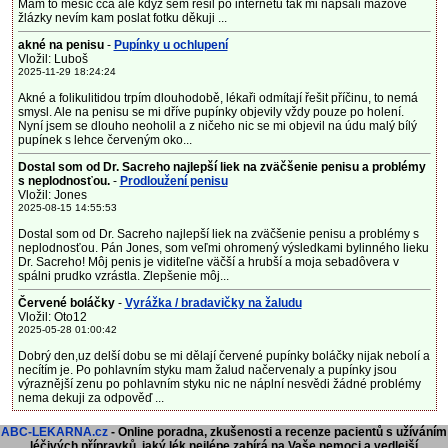
Mám to měsíc cca ale když sem řešil po internetu tak mi napsali mazové
žlázky nevím kam poslat fotku děkuji ...
akné na penisu
-
Pupínky u ochlupení
Vložil: Luboš
2025-11-29 18:24:24
Akné a folikulitidou trpím dlouhodobě, lékaři odmítají řešit příčinu, to nemá
smysl. Ale na penisu se mi dříve pupínky objevily vždy pouze po holení.
Nyní jsem se dlouho neoholil a z ničeho nic se mi objevil na údu malý bílý
pupínek s lehce červeným oko...
Dostal som od Dr. Sacreho najlepší liek na zväčšenie penisu a problémy
s neplodnosťou.
-
Prodloužení penisu
Vložil: Jones
2025-08-15 14:55:53
Dostal som od Dr. Sacreho najlepší liek na zväčšenie penisu a problémy s
neplodnosťou. Pán Jones, som veľmi ohromený výsledkami bylinného lieku
Dr. Sacreho! Môj penis je viditeľne väčší a hrubší a moja sebadôvera v
spálni prudko vzrástla. Zlepšenie môj...
Červené boláčky
-
Vyrážka / bradavičky na žaludu
Vložil: Oto12
2025-05-28 01:00:42
Dobrý den,uz delší dobu se mi dělají červené pupínky boláčky nijak nebolí a
necítím je. Po pohlavním styku mam žalud načervenaly a pupínky jsou
výraznější zenu po pohlavním styku nic ne náplní nesvědi žádné problémy
nema dekuji za odpověď ...
ABC-LEKARNA.cz
- Online poradna, zkušenosti a recenze pacientů s užíváním
léčivých přípravků, jaký lék nejlépe zabírá na Vaše nemoci a vedlejší