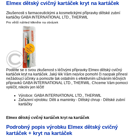
Elmex dětský cvičný kartáček kryt na kartáček
Zkušenosti s farmaceutickými a kosmetickými přípravky dětské zubní
kartáčky GABA INTERNATIONAL LTD., THERWIL
Pro větší náhled klikněte na obrázek
Podělte se o svou zkušenost s léčivými přípravky Elmex dětský cvičný
kartáček kryt na kartáček. Jaký lék Vám nejvíce pomohl či naopak přinesl
nežádoucí účinky a pomozte tak ostatním s efektivním užíváním léčivých
přípravků GABA INTERNATIONAL LTD., THERWIL. Chceme Vám pomoci
vyléčit, nikoliv jen léčit!
Výrobce: GABA INTERNATIONAL LTD., THERWIL
Zařazení výrobku: Děti a maminky - Dětský chrup - Dětské zubní
kartáčky
Elmex dětský cvičný kartáček kryt na kartáček
Podrobný popis výrobku Elmex dětský cvičný
kartáček + kryt na kartáček