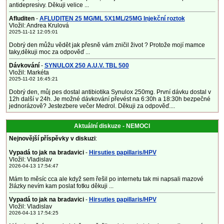
antidepresivy. Děkuji velice ...
Afluditen
-
AFLUDITEN 25 MG/ML 5X1ML/25MG Injekční roztok
Vložil: Andrea Krulová
2025-11-12 12:05:01
Dobrý den můžu vědět jak přesně vám zničil život ? Protože mojí mamce
taky,děkuji moc za odpověď ...
Dávkování
-
SYNULOX 250 A.U.V. TBL 500
Vložil: Markéta
2025-11-02 16:45:21
Dobrý den, můj pes dostal antibiotika Synulox 250mg. První dávku dostal v
12h další v 24h. Je možné dávkování převést na 6:30h a 18:30h bezpečné
jednorázově? Jestezbere večer Medrol. Děkuji za odpověď....
Aktuální diskuze - NEMOCI
Nejnovější příspěvky v diskuzi
:
Vypadá to jak na bradavici
-
Hirsuties papillaris/HPV
Vložil: Vladislav
2026-04-13 17:54:47
Mám to měsíc cca ale když sem řešil po internetu tak mi napsali mazové
žlázky nevím kam poslat fotku děkuji ...
Vypadá to jak na bradavici
-
Hirsuties papillaris/HPV
Vložil: Vladislav
2026-04-13 17:54:25