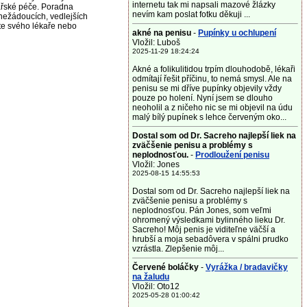
internetu tak mi napsali mazové žlázky
ařské péče. Poradna
nevím kam poslat fotku děkuji ...
nežádoucích, vedlejších
jte svého lékaře nebo
akné na penisu
-
Pupínky u ochlupení
Vložil: Luboš
2025-11-29 18:24:24
Akné a folikulitidou trpím dlouhodobě, lékaři
odmítají řešit příčinu, to nemá smysl. Ale na
penisu se mi dříve pupínky objevily vždy
pouze po holení. Nyní jsem se dlouho
neoholil a z ničeho nic se mi objevil na údu
malý bílý pupínek s lehce červeným oko...
Dostal som od Dr. Sacreho najlepší liek na
zväčšenie penisu a problémy s
neplodnosťou.
-
Prodloužení penisu
Vložil: Jones
2025-08-15 14:55:53
Dostal som od Dr. Sacreho najlepší liek na
zväčšenie penisu a problémy s
neplodnosťou. Pán Jones, som veľmi
ohromený výsledkami bylinného lieku Dr.
Sacreho! Môj penis je viditeľne väčší a
hrubší a moja sebadôvera v spálni prudko
vzrástla. Zlepšenie môj...
Červené boláčky
-
Vyrážka / bradavičky
na žaludu
Vložil: Oto12
2025-05-28 01:00:42