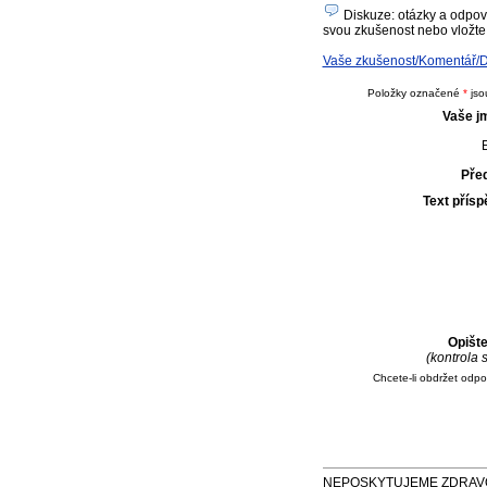
Diskuze: otázky a odpověd
svou zkušenost nebo vložte 
Vaše zkušenost/Komentář/Dot
Položky označené
*
jso
Vaše j
E
Pře
Text přís
Opišt
(kontrola
Chcete-li obdržet odp
NEPOSKYTUJEME ZDRAVOTNÍ P