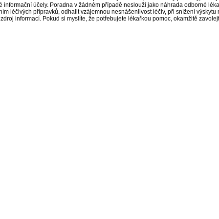
é informační účely. Poradna v žádném případě neslouží jako náhrada odborné lék
 léčivých přípravků, odhalit vzájemnou nesnášenlivost léčiv, při snížení výskytu 
a zdroj informací. Pokud si myslíte, že potřebujete lékařkou pomoc, okamžitě zavole