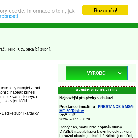
Rozumím!
ory cookie. Informace o tom, jak
robnosti
 Hello, Kitty, blikající, zubní,
VÝROBCI
llo Kitty blikající zubní
Aktuální diskuze - LÉKY
ohl či naopak přinesl
vním užíváním léčivých
Nejnovější příspěvky v diskuzi
:
ikoliv jen léčit!
Prestance 5mg/5mg
-
PRESTANCE 5 MG/5
MG 20 Tablety
- Dětské zubní kartáčky
Vložil: Jiří
2026-02-17 10:38:29
Dobrý den, mohu brát idoplněk stravy
DIABEN na stabilizaci krevního cukru, který
bohužel obsahuje skořici ? Někde jsem četl,