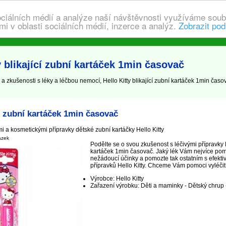
ociálních médií a analýze naší návštěvnosti využíváme soub
i v oblasti sociálních médií, inzerce a analýz.
Zobrazit pod
 blikající zubní kartáček 1min časovač
 zkušenosti s léky a léčbou nemocí, Hello Kitty blikající zubní kartáček 1min časovač,
cí zubní kartáček 1min časovač
i a kosmetickými přípravky dětské zubní kartáčky Hello Kitty
ázek
Podělte se o svou zkušenost s léčivými přípravky He
kartáček 1min časovač. Jaký lék Vám nejvíce pom
nežádoucí účinky a pomozte tak ostatním s efekti
přípravků Hello Kitty. Chceme Vám pomoci vyléčit, n
Výrobce: Hello Kitty
Zařazení výrobku: Děti a maminky - Dětský chrup 