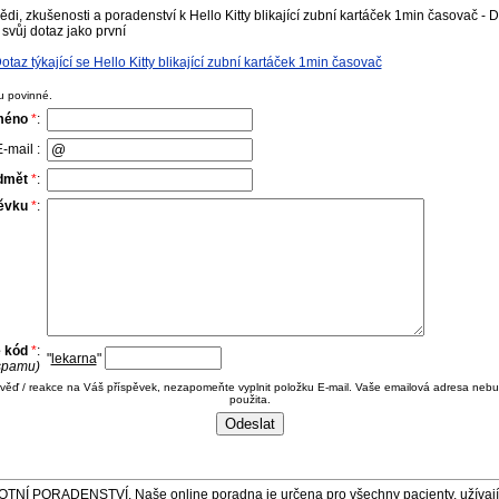
i, zkušenosti a poradenství k Hello Kitty blikající zubní kartáček 1min časovač - 
svůj dotaz jako první
az týkající se Hello Kitty blikající zubní kartáček 1min časovač
u povinné.
méno
*
:
-mail :
dmět
*
:
pěvku
*
:
e kód
*
:
"
lekarna
"
 spamu)
ověď / reakce na Váš příspěvek, nezapomeňte vyplnit položku E-mail. Vaše emailová adresa nebu
použita.
ORADENSTVÍ. Naše online poradna je určena pro všechny pacienty, užívající 