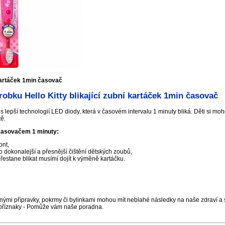
í kartáček 1min časovač
obku Hello Kitty blikající zubní kartáček 1min časovač
 lepší technologií LED diody, která v časovém intervalu 1 minuty bliká. Děti si mohou 
ě.
 časovačem 1 minuty:
ont,
 dokonalejší a přesnější čištění dětských zoubů,
řestane blikat musímí dojít k výměně kartáčku.
nými přípravky, pokrmy či bylinkami mohou mít neblahé následky na naše zdraví a s
příznaky - Pomůže vám naše poradna.