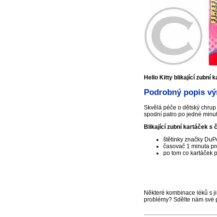
Hello Kitty blikající zubn
Podrobný popis výr
Skvělá péče o dětský chrup s
spodní patro po jedné minut
Blikající zubní kartáček s
štětinky značky DuP
časovač 1 minuta pro
po tom co kartáček p
Některé kombinace léků s ji
problémy? Sdělte nám své 