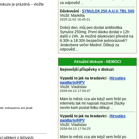
za odpověď ...
Diskuze je prázdná – vložte
Dávkování
-
SYNULOX 250 A.U.V. TBL 500
Vložil: Markéta
2025-11-02 16:45:21
Dobrý den, můj pes dostal antibiotika
Synulox 250mg. První dávku dostal v 12h
další v 24h. Je možné dávkování převést na
6:30h a 18:30h bezpečné jednorázově?
Jestezbere večer Medrol. Děkuji za
odpověď....
Aktuální diskuze - NEMOCI
Nejnovější příspěvky v diskuzi
:
Vypadá to jak na bradavici
-
Hirsuties
papillaris/HPV
Vložil: Vladislav
2026-04-13 17:54:47
Mám to měsíc cca ale když sem řešil po
internetu tak mi napsali mazové žlázky
nevím kam poslat fotku děkuji ...
de zobrazena ani jinak
Vypadá to jak na bradavici
-
Hirsuties
papillaris/HPV
Vložil: Vladislav
2026-04-13 17:54:25
Mám to měsíc cca ale když sem řešil po
některý z léčivých