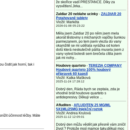
že skořice vadí PRESTANCE. Díky za
vysvětlení.Jirka...
Zaldiar 20 neblahe ucinky
-
ZALDIAR 20
Potahované tablety
Vložil: Markéta
2026-01-08 05:23:22
Měla jsem Zaldiar 20 po něm jsem mela
akorát těstoviny s míchaných vajíčky šunkou
parmezanem, po tem jsem vlezla do vany
okamžitě se mi udělala vyrážka od kolen
dolů která neskutečně pálila musela jsem z
vany vylest bolesti sem brečela cítila jsem
jak mi nohy...
čistit jak horní, tak i
Houbove quarteto
-
TEREZIA COMPANY
Houbové quarteto 100% houbový
přípravek 60 kapslí
Vložil: Katka Mašková
2025-11-24 17:28:12
Dobrý den, Ráda bych se zeptala, zda je
vhodné brát houbove quarteto s
antidepresivy. Děkuji velice ...
Afluditen
-
AFLUDITEN 25 MG/ML
5X1ML/25MG Injekční roztok
Vložil: Andrea Krulová
nížit účinnost léčby. Máte
2025-11-12 12:05:01
Dobrý den můžu vědět jak přesně vám zničil
život ? Protože mojí mamce taky,děkuji moc