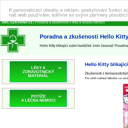
K personalizaci obsahu a reklam, poskytování funkcí s
náš web používáte, sdílíme se svými partnery působícím
ABC-LEKARNA.cz
| Poradna a zkušenosti s léky a léčbou nemocí
Poradna a zkušenosti Hello Kitty
Hello Kitty blikající zubní kartáček 1min časovač Poradna a
Hello Kitty blikají
LÉKY A
ZDRAVOTNICKÝ
Zkušenosti s farmaceutickým
MATERIÁL
Pro větší náhled klikněte na obr
POTÍŽE
A LÉČBA NEMOCI