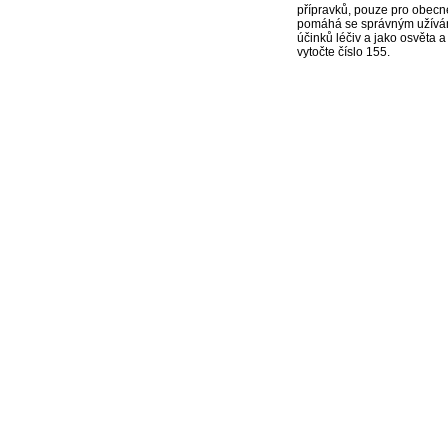
přípravků, pouze pro obecn
pomáhá se správným užíváním
účinků léčiv a jako osvěta 
vytočte číslo 155.