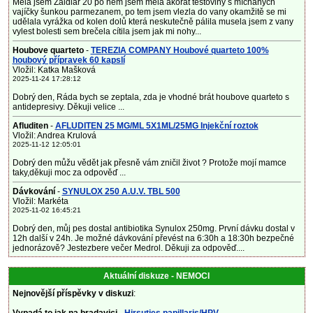
Měla jsem Zaldiar 20 po něm jsem mela akorát těstoviny s míchaných
vajíčky šunkou parmezanem, po tem jsem vlezla do vany okamžitě se mi
udělala vyrážka od kolen dolů která neskutečně pálila musela jsem z vany
vylest bolesti sem brečela cítila jsem jak mi nohy...
Houbove quarteto
-
TEREZIA COMPANY Houbové quarteto 100%
houbový přípravek 60 kapslí
Vložil: Katka Mašková
2025-11-24 17:28:12
Dobrý den, Ráda bych se zeptala, zda je vhodné brát houbove quarteto s
antidepresivy. Děkuji velice ...
Afluditen
-
AFLUDITEN 25 MG/ML 5X1ML/25MG Injekční roztok
Vložil: Andrea Krulová
2025-11-12 12:05:01
Dobrý den můžu vědět jak přesně vám zničil život ? Protože mojí mamce
taky,děkuji moc za odpověď ...
Dávkování
-
SYNULOX 250 A.U.V. TBL 500
Vložil: Markéta
2025-11-02 16:45:21
Dobrý den, můj pes dostal antibiotika Synulox 250mg. První dávku dostal v
12h další v 24h. Je možné dávkování převést na 6:30h a 18:30h bezpečné
jednorázově? Jestezbere večer Medrol. Děkuji za odpověď....
Aktuální diskuze - NEMOCI
Nejnovější příspěvky v diskuzi
: