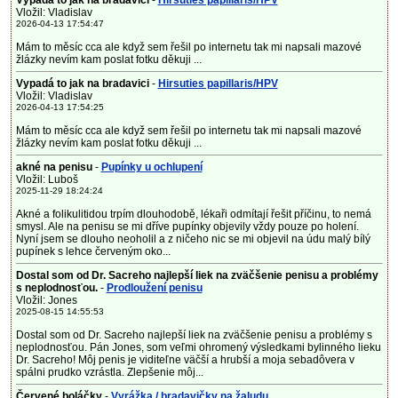
Vypadá to jak na bradavici
-
Hirsuties papillaris/HPV
Vložil: Vladislav
2026-04-13 17:54:47
Mám to měsíc cca ale když sem řešil po internetu tak mi napsali mazové
žlázky nevím kam poslat fotku děkuji ...
Vypadá to jak na bradavici
-
Hirsuties papillaris/HPV
Vložil: Vladislav
2026-04-13 17:54:25
Mám to měsíc cca ale když sem řešil po internetu tak mi napsali mazové
žlázky nevím kam poslat fotku děkuji ...
akné na penisu
-
Pupínky u ochlupení
Vložil: Luboš
2025-11-29 18:24:24
Akné a folikulitidou trpím dlouhodobě, lékaři odmítají řešit příčinu, to nemá
smysl. Ale na penisu se mi dříve pupínky objevily vždy pouze po holení.
Nyní jsem se dlouho neoholil a z ničeho nic se mi objevil na údu malý bílý
pupínek s lehce červeným oko...
Dostal som od Dr. Sacreho najlepší liek na zväčšenie penisu a problémy
s neplodnosťou.
-
Prodloužení penisu
Vložil: Jones
2025-08-15 14:55:53
Dostal som od Dr. Sacreho najlepší liek na zväčšenie penisu a problémy s
neplodnosťou. Pán Jones, som veľmi ohromený výsledkami bylinného lieku
Dr. Sacreho! Môj penis je viditeľne väčší a hrubší a moja sebadôvera v
spálni prudko vzrástla. Zlepšenie môj...
Červené boláčky
-
Vyrážka / bradavičky na žaludu