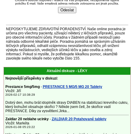
Chcete-li obdržet odpověď / reakce na Váš příspěvek, nezapomeňte vyplnit
položku E-mail. Vaše emailová adresa nebude zobrazena ani jinak použita.
NEPOSKYTUJEME ZDRAVOTNÍ PORADENSTVÍ. Naše online poradna je
určena pro všechny pacienty, užívající některý z léčivých přípravků, pouze
pro obecné informační účely. Poradna v žádném případě neslouží jako
náhrada odborné lékařské péče. Poradna pomáhá se správným užíváním
léčivých přípravků, odhalit vzájemnou nesnášenlivost léčiv, při snížení
výskytu nežádoucích, vedlejších účinků léčiv a jako osvěta a zdroj
informací. Pokud si myslíte, že potřebujete lékařkou pomoc, okamžitě
zavolejte svého lékaře nebo vytočte číslo 155.
Aktuální diskuze - LÉKY
Nejnovější příspěvky v diskuzi
:
Prestance 5mg/5mg
-
PRESTANCE 5 MG/5 MG 20 Tablety
Vložil: Jiří
2026-02-17 10:38:29
Dobrý den, mohu brát idoplněk stravy DIABEN na stabilizaci krevního cukru,
který bohužel obsahuje skořici ? Někde jsem četl, že skořice vadí
PRESTANCE. Díky za vysvětlení.Jirka...
Zaldiar 20 neblahe ucinky
-
ZALDIAR 20 Potahované tablety
Vložil: Markéta
2026-01-08 05:23:22