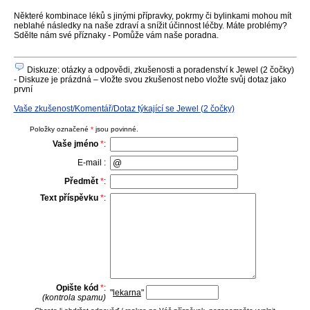
Některé kombinace léků s jinými přípravky, pokrmy či bylinkami mohou mít
neblahé následky na naše zdraví a snížit účinnost léčby. Máte problémy?
Sdělte nám své příznaky - Pomůže vám naše poradna.
Diskuze: otázky a odpovědi, zkušenosti a poradenství k Jewel (2 čočky)
- Diskuze je prázdná – vložte svou zkušenost nebo vložte svůj dotaz jako
první
Vaše zkušenost/Komentář/Dotaz týkající se Jewel (2 čočky)
Položky označené
*
jsou povinné.
Vaše jméno
*
:
E-mail :
Předmět
*
:
Text příspěvku
*
:
Opište kód
*
:
"
lekarna
"
(kontrola spamu)