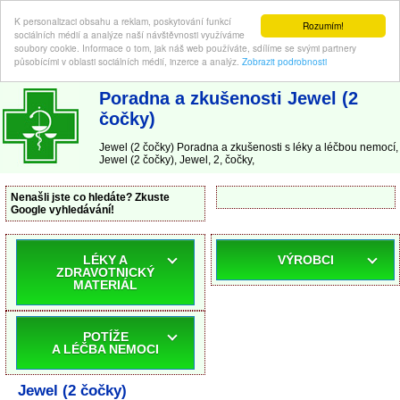
K personalizaci obsahu a reklam, poskytování funkcí
Rozumím!
sociálních médií a analýze naší návštěvnosti využíváme
soubory cookie. Informace o tom, jak náš web používáte, sdílíme se svými partnery
působícími v oblasti sociálních médií, inzerce a analýz.
Zobrazit podrobnosti
ABC-LEKARNA.cz
| Poradna a zkušenosti s léky a léčbou nemocí
Poradna a zkušenosti Jewel (2
čočky)
Jewel (2 čočky) Poradna a zkušenosti s léky a léčbou nemocí,
Jewel (2 čočky), Jewel, 2, čočky,
Nenašli jste co hledáte? Zkuste
Google vyhledávání!
LÉKY A
VÝROBCI
ZDRAVOTNICKÝ
MATERIÁL
POTÍŽE
A LÉČBA NEMOCI
Jewel (2 čočky)