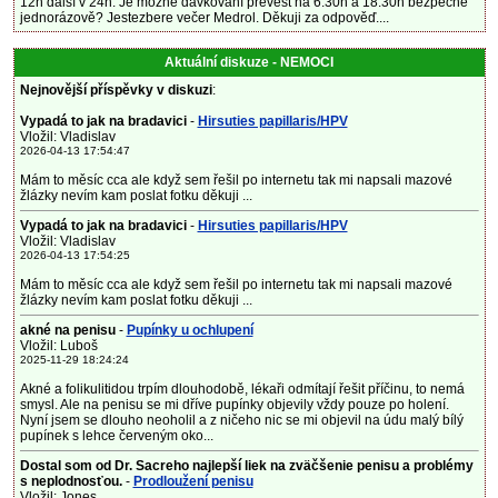
12h další v 24h. Je možné dávkování převést na 6:30h a 18:30h bezpečné
jednorázově? Jestezbere večer Medrol. Děkuji za odpověď....
Aktuální diskuze - NEMOCI
Nejnovější příspěvky v diskuzi
:
Vypadá to jak na bradavici
-
Hirsuties papillaris/HPV
Vložil: Vladislav
2026-04-13 17:54:47
Mám to měsíc cca ale když sem řešil po internetu tak mi napsali mazové
žlázky nevím kam poslat fotku děkuji ...
Vypadá to jak na bradavici
-
Hirsuties papillaris/HPV
Vložil: Vladislav
2026-04-13 17:54:25
Mám to měsíc cca ale když sem řešil po internetu tak mi napsali mazové
žlázky nevím kam poslat fotku děkuji ...
akné na penisu
-
Pupínky u ochlupení
Vložil: Luboš
2025-11-29 18:24:24
Akné a folikulitidou trpím dlouhodobě, lékaři odmítají řešit příčinu, to nemá
smysl. Ale na penisu se mi dříve pupínky objevily vždy pouze po holení.
Nyní jsem se dlouho neoholil a z ničeho nic se mi objevil na údu malý bílý
pupínek s lehce červeným oko...
Dostal som od Dr. Sacreho najlepší liek na zväčšenie penisu a problémy
s neplodnosťou.
-
Prodloužení penisu
Vložil: Jones