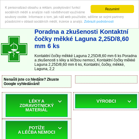
K personalizaci obsahu a reklam, poskytování funkcí
Rozumím!
sociálních médií a analýze naší návštěvnosti využíváme
soubory cookie. Informace o tom, jak náš web používáte, sdílíme se svými partnery
působícími v oblasti sociálních médií, inzerce a analýz.
Zobrazit podrobnosti
ABC-LEKARNA.cz
| Poradna a zkušenosti s léky a léčbou nemocí
Poradna a zkušenosti Kontaktní
čočky měkké Laguna 2,25D/8,60
mm 6 ks
Kontaktní čočky měkké Laguna 2,25D/8,60 mm 6 ks Poradna
a zkušenosti s léky a léčbou nemocí, Kontaktní čočky měkké
Laguna 2,25D/8,60 mm 6 ks, Kontaktní, čočky, měkké,
Laguna, 2,2
Nenašli jste co hledáte? Zkuste
Google vyhledávání!
LÉKY A
VÝROBCI
ZDRAVOTNICKÝ
MATERIÁL
POTÍŽE
A LÉČBA NEMOCI