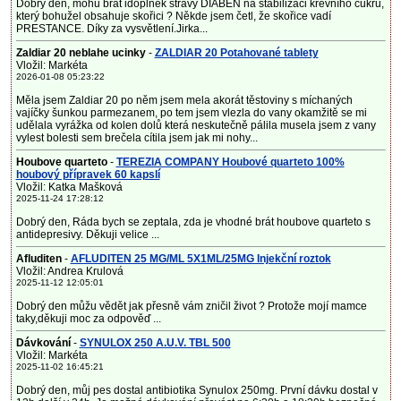
Dobrý den, mohu brát idoplněk stravy DIABEN na stabilizaci krevního cukru,
který bohužel obsahuje skořici ? Někde jsem četl, že skořice vadí
PRESTANCE. Díky za vysvětlení.Jirka...
Zaldiar 20 neblahe ucinky
-
ZALDIAR 20 Potahované tablety
Vložil: Markéta
2026-01-08 05:23:22
Měla jsem Zaldiar 20 po něm jsem mela akorát těstoviny s míchaných
vajíčky šunkou parmezanem, po tem jsem vlezla do vany okamžitě se mi
udělala vyrážka od kolen dolů která neskutečně pálila musela jsem z vany
vylest bolesti sem brečela cítila jsem jak mi nohy...
Houbove quarteto
-
TEREZIA COMPANY Houbové quarteto 100%
houbový přípravek 60 kapslí
Vložil: Katka Mašková
2025-11-24 17:28:12
Dobrý den, Ráda bych se zeptala, zda je vhodné brát houbove quarteto s
antidepresivy. Děkuji velice ...
Afluditen
-
AFLUDITEN 25 MG/ML 5X1ML/25MG Injekční roztok
Vložil: Andrea Krulová
2025-11-12 12:05:01
Dobrý den můžu vědět jak přesně vám zničil život ? Protože mojí mamce
taky,děkuji moc za odpověď ...
Dávkování
-
SYNULOX 250 A.U.V. TBL 500
Vložil: Markéta
2025-11-02 16:45:21
Dobrý den, můj pes dostal antibiotika Synulox 250mg. První dávku dostal v