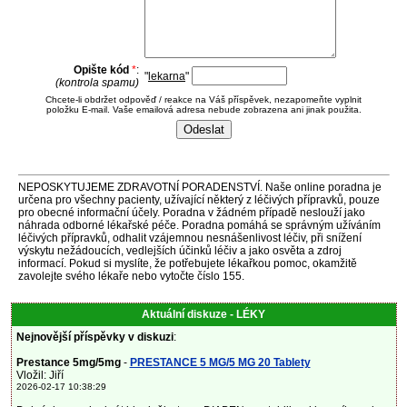
Opište kód
*
:
"
lekarna
"
(kontrola spamu)
Chcete-li obdržet odpověď / reakce na Váš příspěvek, nezapomeňte vyplnit
položku E-mail. Vaše emailová adresa nebude zobrazena ani jinak použita.
NEPOSKYTUJEME ZDRAVOTNÍ PORADENSTVÍ. Naše online poradna je
určena pro všechny pacienty, užívající některý z léčivých přípravků, pouze
pro obecné informační účely. Poradna v žádném případě neslouží jako
náhrada odborné lékařské péče. Poradna pomáhá se správným užíváním
léčivých přípravků, odhalit vzájemnou nesnášenlivost léčiv, při snížení
výskytu nežádoucích, vedlejších účinků léčiv a jako osvěta a zdroj
informací. Pokud si myslíte, že potřebujete lékařkou pomoc, okamžitě
zavolejte svého lékaře nebo vytočte číslo 155.
Aktuální diskuze - LÉKY
Nejnovější příspěvky v diskuzi
:
Prestance 5mg/5mg
-
PRESTANCE 5 MG/5 MG 20 Tablety
Vložil: Jiří
2026-02-17 10:38:29