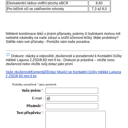
Ekvivalentní rádius vnitřní plochy eBCR
8,60
Pro běžné oči se zakřivením rohovky
7,3 až 8,0
Některé kombinace léků s jinými přípravky, pokrmy či bylinkami mohou mít
neblahé následky na naše zdraví a snížit účinnost léčby. Máte problémy?
Sdělte nám své příznaky - Pomůže vám naše poradna.
Diskuze: otázky a odpovědi, zkušenosti a poradenství k Kontaktní čočky
měkké Laguna 2,25D/8,60 mm 6 ks - Diskuze je prázdná – vložte svou
zkušenost nebo vložte svůj dotaz jako první
Vaše zkušenost/Komentář/Dotaz týkající se Kontaktní čočky měkké Laguna
2,25D/8,60 mm 6 ks
Položky označené
*
jsou povinné.
Vaše jméno
*
:
E-mail :
Předmět
*
:
Text příspěvku
*
: