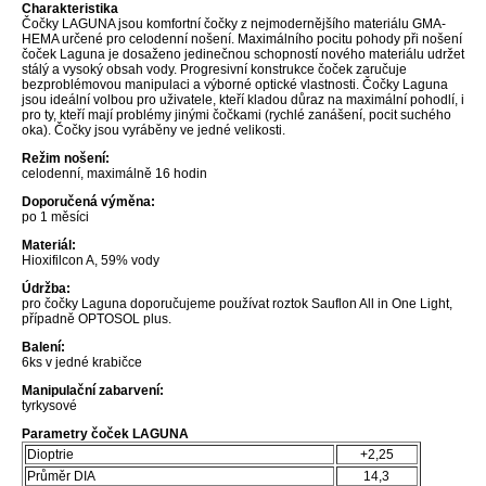
Charakteristika
Čočky LAGUNA jsou komfortní čočky z nejmodernějšího materiálu GMA-
HEMA určené pro celodenní nošení. Maximálního pocitu pohody při nošení
čoček Laguna je dosaženo jedinečnou schopností nového materiálu udržet
stálý a vysoký obsah vody. Progresivní konstrukce čoček zaručuje
bezproblémovou manipulaci a výborné optické vlastnosti. Čočky Laguna
jsou ideální volbou pro uživatele, kteří kladou důraz na maximální pohodlí, i
pro ty, kteří mají problémy jinými čočkami (rychlé zanášení, pocit suchého
oka). Čočky jsou vyráběny ve jedné velikosti.
Režim nošení:
celodenní, maximálně 16 hodin
Doporučená výměna:
po 1 měsíci
Materiál:
Hioxifilcon A, 59% vody
Údržba:
pro čočky Laguna doporučujeme používat roztok Sauflon All in One Light,
případně OPTOSOL plus.
Balení:
6ks v jedné krabičce
Manipulační zabarvení:
tyrkysové
Parametry čoček LAGUNA
Dioptrie
+2,25
Průměr DIA
14,3