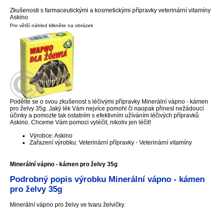
Zkušenosti s farmaceutickými a kosmetickými přípravky veterinární vitamíny
Askino
Pro větší náhled klikněte na obrázek
Podělte se o svou zkušenost s léčivými přípravky Minerální vápno - kámen
pro želvy 35g. Jaký lék Vám nejvíce pomohl či naopak přinesl nežádoucí
účinky a pomozte tak ostatním s efektivním užíváním léčivých přípravků
Askino. Chceme Vám pomoci vyléčit, nikoliv jen léčit!
Výrobce: Askino
Zařazení výrobku: Veterinární přípravky - Veterinární vitamíny
Minerální vápno - kámen pro želvy 35g
Podrobný popis výrobku Minerální vápno - kámen
pro želvy 35g
Minerální vápno pro želvy ve tvaru želvičky.