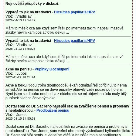
Nejnovější příspěvky v diskuzi
:
Vypadá to jak na bradavici
-
Hirsuties papillaris/HPV
Vložil: Vladislav
2026-04-13 17:54:47
Mám to měsíc cca ale když sem řešil po internetu tak mi napsali mazové
žlázky nevím kam poslat fotku děkuji ...
Vypadá to jak na bradavici
-
Hirsuties papillaris/HPV
Vložil: Vladislav
2026-04-13 17:54:25
Mám to měsíc cca ale když sem řešil po internetu tak mi napsali mazové
žlázky nevím kam poslat fotku děkuji ...
akné na penisu
-
Pupínky u ochlupení
Vložil: Luboš
2025-11-29 18:24:24
Akné a folikulitidou trpím dlouhodobě, lékaři odmítají řešit příčinu, to nemá
smysl. Ale na penisu se mi dříve pupínky objevily vždy pouze po holení.
Nyní jsem se dlouho neoholil a z ničeho nic se mi objevil na údu malý bílý
pupínek s lehce červeným oko...
Dostal som od Dr. Sacreho najlepší liek na zväčšenie penisu a problémy
s neplodnosťou.
-
Prodloužení penisu
Vložil: Jones
2025-08-15 14:55:53
Dostal som od Dr. Sacreho najlepší liek na zväčšenie penisu a problémy s
neplodnosťou. Pán Jones, som veľmi ohromený výsledkami bylinného lieku
Dr. Sacreho! Môj penis je viditeľne väčší a hrubší a moja sebadôvera v