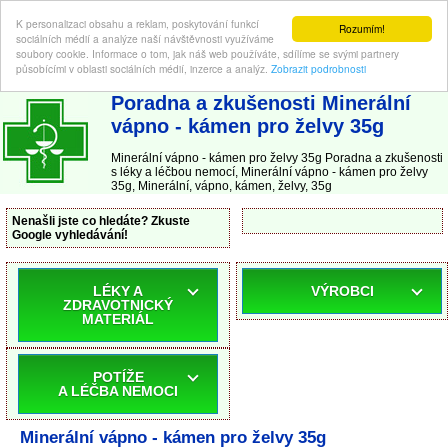
K personalizaci obsahu a reklam, poskytování funkcí
Rozumím!
sociálních médií a analýze naší návštěvnosti využíváme
soubory cookie. Informace o tom, jak náš web používáte, sdílíme se svými partnery
působícími v oblasti sociálních médií, inzerce a analýz.
Zobrazit podrobnosti
ABC-LEKARNA.cz
| Poradna a zkušenosti s léky a léčbou nemocí
Poradna a zkušenosti Minerální
vápno - kámen pro želvy 35g
Minerální vápno - kámen pro želvy 35g Poradna a zkušenosti
s léky a léčbou nemocí, Minerální vápno - kámen pro želvy
35g, Minerální, vápno, kámen, želvy, 35g
Nenašli jste co hledáte? Zkuste
Google vyhledávání!
LÉKY A
VÝROBCI
ZDRAVOTNICKÝ
MATERIÁL
POTÍŽE
A LÉČBA NEMOCI
Minerální vápno - kámen pro želvy 35g