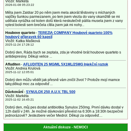
Vložil: Markéta
2026-01-08 05:23:22
Měla jsem Zaldiar 20 po něm jsem mela akorát těstoviny s míchaných
vajíčky šunkou parmezanem, po tem jsem vlezla do vany okamžitě se mi
udělala vyrážka od kolen dolů která neskutečně pálila musela jsem z vany
vylest bolesti sem brečela cítila jsem jak mi nohy...
Houbove quarteto
-
TEREZIA COMPANY Houbové quarteto 100%
houbový přípravek 60 kapslí
Vložil: Katka Mašková
2025-11-24 17:28:12
Dobrý den, Ráda bych se zeptala, zda je vhodné brát houbove quarteto s
antidepresivy. Děkuji velice ...
Afluditen
-
AFLUDITEN 25 MG/ML 5X1ML/25MG Injekční roztok
Vložil: Andrea Krulová
2025-11-12 12:05:01
Dobrý den můžu vědět jak přesně vám zničil život ? Protože mojí mamce
taky,děkuji moc za odpověď ...
Dávkování
-
SYNULOX 250 A.U.V. TBL 500
Vložil: Markéta
2025-11-02 16:45:21
Dobrý den, můj pes dostal antibiotika Synulox 250mg. První dávku dostal v
12h další v 24h. Je možné dávkování převést na 6:30h a 18:30h bezpečné
jednorázově? Jestezbere večer Medrol. Děkuji za odpověď....
Aktuální diskuze - NEMOCI