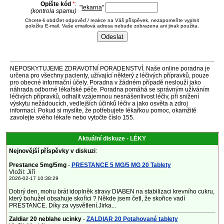
Opište kód
*
:
"
lekarna
"
(kontrola spamu)
Chcete-li obdržet odpověď / reakce na Váš příspěvek, nezapomeňte vyplnit
položku E-mail. Vaše emailová adresa nebude zobrazena ani jinak použita.
NEPOSKYTUJEME ZDRAVOTNÍ PORADENSTVÍ. Naše online poradna je
určena pro všechny pacienty, užívající některý z léčivých přípravků, pouze
pro obecné informační účely. Poradna v žádném případě neslouží jako
náhrada odborné lékařské péče. Poradna pomáhá se správným užíváním
léčivých přípravků, odhalit vzájemnou nesnášenlivost léčiv, při snížení
výskytu nežádoucích, vedlejších účinků léčiv a jako osvěta a zdroj
informací. Pokud si myslíte, že potřebujete lékařkou pomoc, okamžitě
zavolejte svého lékaře nebo vytočte číslo 155.
Aktuální diskuze - LÉKY
Nejnovější příspěvky v diskuzi
:
Prestance 5mg/5mg
-
PRESTANCE 5 MG/5 MG 20 Tablety
Vložil: Jiří
2026-02-17 10:38:29
Dobrý den, mohu brát idoplněk stravy DIABEN na stabilizaci krevního cukru,
který bohužel obsahuje skořici ? Někde jsem četl, že skořice vadí
PRESTANCE. Díky za vysvětlení.Jirka...
Zaldiar 20 neblahe ucinky
-
ZALDIAR 20 Potahované tablety