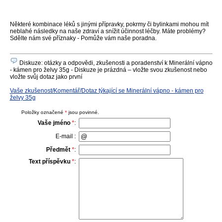
Některé kombinace léků s jinými přípravky, pokrmy či bylinkami mohou mít
neblahé následky na naše zdraví a snížit účinnost léčby. Máte problémy?
Sdělte nám své příznaky - Pomůže vám naše poradna.
Diskuze: otázky a odpovědi, zkušenosti a poradenství k Minerální vápno
- kámen pro želvy 35g - Diskuze je prázdná – vložte svou zkušenost nebo
vložte svůj dotaz jako první
Vaše zkušenost/Komentář/Dotaz týkající se Minerální vápno - kámen pro
želvy 35g
Položky označené
*
jsou povinné.
Vaše jméno
*
:
E-mail :
Předmět
*
:
Text příspěvku
*
: