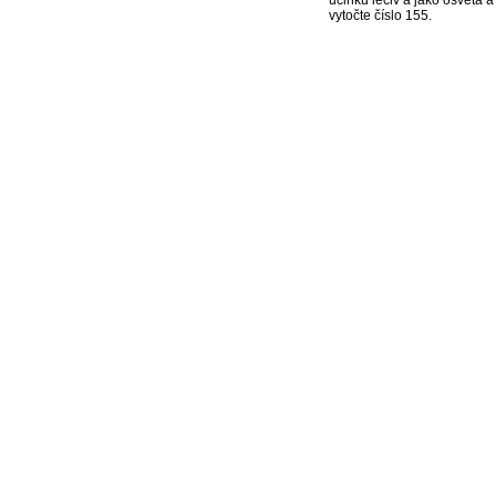
účinků léčiv a jako osvěta 
vytočte číslo 155.