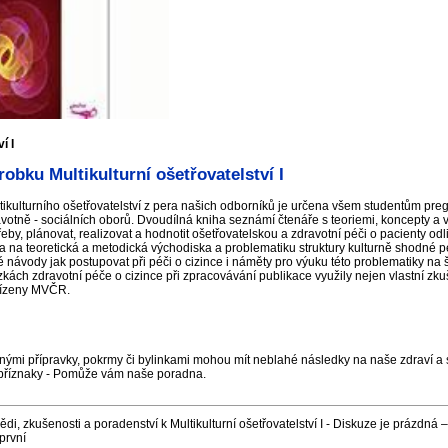
í I
obku Multikulturní ošetřovatelství I
ikulturního ošetřovatelství z pera našich odborníků je určena všem studentům pre
votně - sociálních oborů. Dvoudílná kniha seznámí čtenáře s teoriemi, koncepty a
řeby, plánovat, realizovat a hodnotit ošetřovatelskou a zdravotní péči o pacienty odli
a na teoretická a metodická východiska a problematiku struktury kulturně shodné p
 návody jak postupovat při péči o cizince i náměty pro výuku této problematiky na š
kách zdravotní péče o cizince při zpracovávání publikace využily nejen vlastní zkuš
 řízeny MVČR.
nými přípravky, pokrmy či bylinkami mohou mít neblahé následky na naše zdraví a s
příznaky - Pomůže vám naše poradna.
i, zkušenosti a poradenství k Multikulturní ošetřovatelství I - Diskuze je prázdná 
první