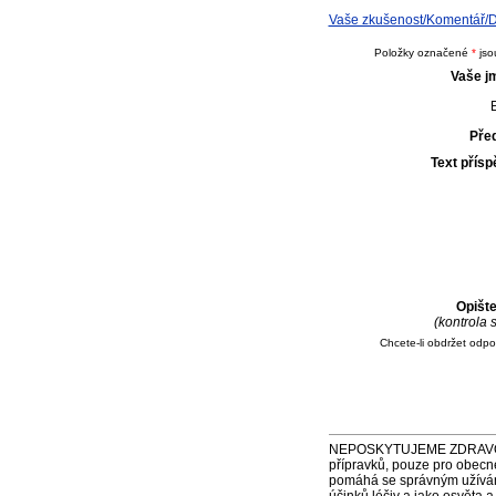
Vaše zkušenost/Komentář/Dota
Položky označené
*
jso
Vaše j
E
Pře
Text přís
Opišt
(kontrola
Chcete-li obdržet odp
NEPOSKYTUJEME ZDRAVOTNÍ P
přípravků, pouze pro obecn
pomáhá se správným užíváním