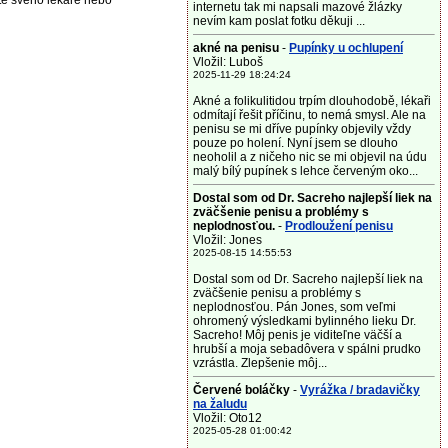
jte svého lékaře nebo
internetu tak mi napsali mazové žlázky
nevím kam poslat fotku děkuji ...
akné na penisu
-
Pupínky u ochlupení
Vložil: Luboš
2025-11-29 18:24:24
Akné a folikulitidou trpím dlouhodobě, lékaři
odmítají řešit příčinu, to nemá smysl. Ale na
penisu se mi dříve pupínky objevily vždy
pouze po holení. Nyní jsem se dlouho
neoholil a z ničeho nic se mi objevil na údu
malý bílý pupínek s lehce červeným oko...
Dostal som od Dr. Sacreho najlepší liek na
zväčšenie penisu a problémy s
neplodnosťou.
-
Prodloužení penisu
Vložil: Jones
2025-08-15 14:55:53
Dostal som od Dr. Sacreho najlepší liek na
zväčšenie penisu a problémy s
neplodnosťou. Pán Jones, som veľmi
ohromený výsledkami bylinného lieku Dr.
Sacreho! Môj penis je viditeľne väčší a
hrubší a moja sebadôvera v spálni prudko
vzrástla. Zlepšenie môj...
Červené boláčky
-
Vyrážka / bradavičky
na žaludu
Vložil: Oto12
2025-05-28 01:00:42