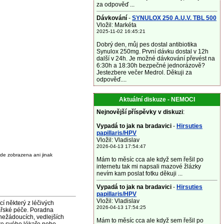
za odpověď ...
Dávkování
-
SYNULOX 250 A.U.V. TBL 500
Vložil: Markéta
2025-11-02 16:45:21
Dobrý den, můj pes dostal antibiotika
Synulox 250mg. První dávku dostal v 12h
další v 24h. Je možné dávkování převést na
6:30h a 18:30h bezpečné jednorázově?
Jestezbere večer Medrol. Děkuji za
odpověď....
Aktuální diskuze - NEMOCI
Nejnovější příspěvky v diskuzi
:
Vypadá to jak na bradavici
-
Hirsuties
papillaris/HPV
Vložil: Vladislav
2026-04-13 17:54:47
de zobrazena ani jinak
Mám to měsíc cca ale když sem řešil po
internetu tak mi napsali mazové žlázky
nevím kam poslat fotku děkuji ...
Vypadá to jak na bradavici
-
Hirsuties
papillaris/HPV
Vložil: Vladislav
některý z léčivých
2026-04-13 17:54:25
ařské péče. Poradna
nežádoucích, vedlejších
Mám to měsíc cca ale když sem řešil po