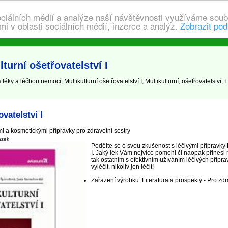
ociálních médií a analýze naší návštěvnosti využíváme soub
i v oblasti sociálních médií, inzerce a analýz.
Zobrazit pod
turní ošetřovatelství I
léky a léčbou nemocí, Multikulturní ošetřovatelství I, Multikulturní, ošetřovatelství, I
ovatelství I
i a kosmetickými přípravky pro zdravotní sestry
ázek
Podělte se o svou zkušenost s léčivými přípravky M
I. Jaký lék Vám nejvíce pomohl či naopak přinesl
tak ostatním s efektivním užíváním léčivých pří
vyléčit, nikoliv jen léčit!
Zařazení výrobku: Literatura a prospekty - Pro zdr