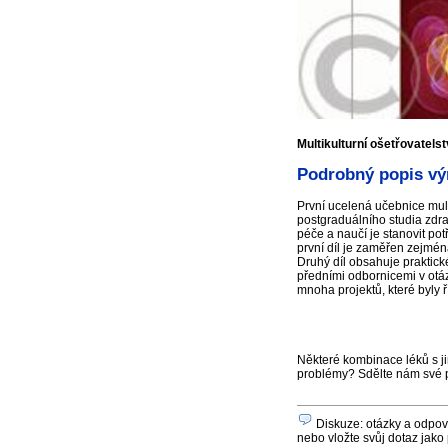
Multikulturní ošetřovatelstv
Podrobný popis výr
První ucelená učebnice mult
postgraduálního studia zdra
péče a naučí je stanovit pot
první díl je zaměřen zejmén
Druhý díl obsahuje praktické
předními odbornicemi v otáz
mnoha projektů, které byly
Některé kombinace léků s ji
problémy? Sdělte nám své 
Diskuze: otázky a odpověd
nebo vložte svůj dotaz jako 