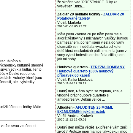
že skořice vadí PRESTANCE. Díky za
vysvětlení.Jirka...
Zaldiar 20 neblahe ucinky
-
ZALDIAR 20
Potahované tablety
Vložil: Markéta
2026-01-08 05:23:22
Měla jsem Zaldiar 20 po něm jsem mela
akorát těstoviny s míchaných vajíčky šunkou
parmezanem, po tem jsem vlezla do vany
okamžitě se mi udělala vyrážka od kolen
dolů která neskutečně pálila musela jsem z
vany vylest bolesti sem brečela cítila jsem
jak mi nohy...
graduálního a
 východisky kulturně shodné
Houbove quarteto
-
TEREZIA COMPANY
šných etnik a kultur. Tento
Houbové quarteto 100% houbový
éče v České republice.
přípravek 60 kapslí
kolách. Autorky, které jsou
Vložil: Katka Mašková
enosti, ale i výsledky
2025-11-24 17:28:12
Dobrý den, Ráda bych se zeptala, zda je
vhodné brát houbove quarteto s
antidepresivy. Děkuji velice ...
nížit účinnost léčby. Máte
Afluditen
-
AFLUDITEN 25 MG/ML
5X1ML/25MG Injekční roztok
Vložil: Andrea Krulová
2025-11-12 12:05:01
– vložte svou zkušenost
Dobrý den můžu vědět jak přesně vám zničil
život ? Protože mojí mamce taky,děkuji moc