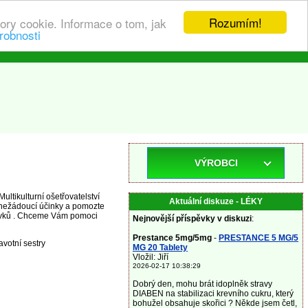
Rozumím!
ory cookie. Informace o tom, jak
robnosti
VÝROBCI
ultikulturní ošetřovatelství
Aktuální diskuze - LÉKY
 nežádoucí účinky a pomozte
pravků . Chceme Vám pomoci
Nejnovější příspěvky v diskuzi
:
Prestance 5mg/5mg
-
PRESTANCE 5 MG/5
avotní sestry
MG 20 Tablety
Vložil: Jiří
2026-02-17 10:38:29
Dobrý den, mohu brát idoplněk stravy
DIABEN na stabilizaci krevního cukru, který
bohužel obsahuje skořici ? Někde jsem četl,