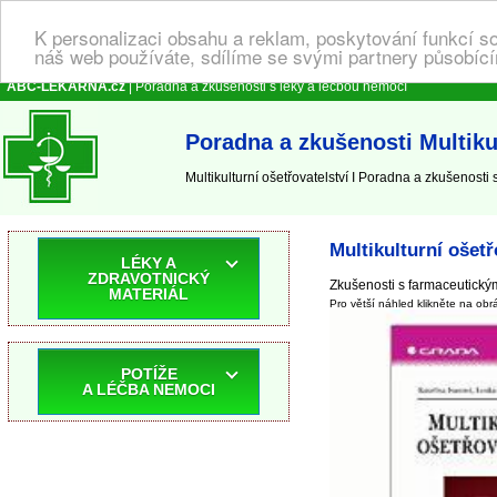
K personalizaci obsahu a reklam, poskytování funkcí s
náš web používáte, sdílíme se svými partnery působícím
ABC-LEKARNA.cz
| Poradna a zkušenosti s léky a léčbou nemocí
Poradna a zkušenosti Multikul
Multikulturní ošetřovatelství I Poradna a zkušenosti s 
Multikulturní ošetř
LÉKY A
ZDRAVOTNICKÝ
Zkušenosti s farmaceutickým
MATERIÁL
Pro větší náhled klikněte na obr
POTÍŽE
A LÉČBA NEMOCI