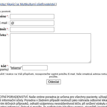
z týkající se Multikulturní ošetřovatelství I
u povinné.
méno
*
:
-mail :
dmět
*
:
pěvku
*
:
e kód
*
:
"
lekarna
"
 spamu)
ověď / reakce na Váš příspěvek, nezapomeňte vyplnit položku E-mail. Vaše emailová adresa nebu
použita.
ORADENSTVÍ. Naše online poradna je určena pro všechny pacienty, užívající 
é informační účely. Poradna v žádném případě neslouží jako náhrada odborné lék
 léčivých přípravků, odhalit vzájemnou nesnášenlivost léčiv, při snížení výskytu 