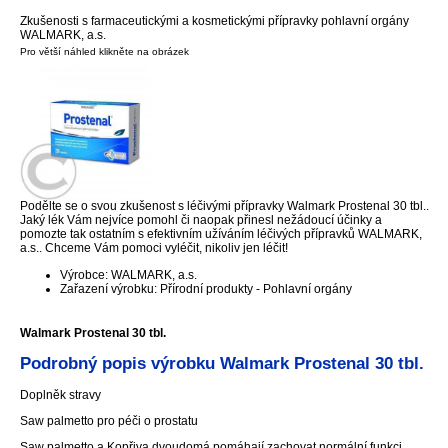
Zkušenosti s farmaceutickými a kosmetickými přípravky pohlavní orgány
WALMARK, a.s.
Pro větší náhled klikněte na obrázek
Podělte se o svou zkušenost s léčivými přípravky Walmark Prostenal 30 tbl..
Jaký lék Vám nejvíce pomohl či naopak přinesl nežádoucí účinky a
pomozte tak ostatním s efektivním užíváním léčivých přípravků WALMARK,
a.s.. Chceme Vám pomoci vyléčit, nikoliv jen léčit!
Výrobce: WALMARK, a.s.
Zařazení výrobku: Přírodní produkty - Pohlavní orgány
Walmark Prostenal 30 tbl.
Podrobný popis výrobku Walmark Prostenal 30 tbl.
Doplněk stravy
Saw palmetto pro péči o prostatu
Saw palmetto a Kopřiva dvoudomá pomáhají zachovat normální funkci