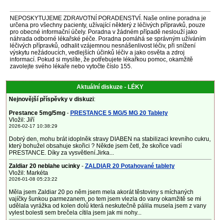
NEPOSKYTUJEME ZDRAVOTNÍ PORADENSTVÍ. Naše online poradna je
určena pro všechny pacienty, užívající některý z léčivých přípravků, pouze
pro obecné informační účely. Poradna v žádném případě neslouží jako
náhrada odborné lékařské péče. Poradna pomáhá se správným užíváním
léčivých přípravků, odhalit vzájemnou nesnášenlivost léčiv, při snížení
výskytu nežádoucích, vedlejších účinků léčiv a jako osvěta a zdroj
informací. Pokud si myslíte, že potřebujete lékařkou pomoc, okamžitě
zavolejte svého lékaře nebo vytočte číslo 155.
Aktuální diskuze - LÉKY
Nejnovější příspěvky v diskuzi
:
Prestance 5mg/5mg
-
PRESTANCE 5 MG/5 MG 20 Tablety
Vložil: Jiří
2026-02-17 10:38:29
Dobrý den, mohu brát idoplněk stravy DIABEN na stabilizaci krevního cukru,
který bohužel obsahuje skořici ? Někde jsem četl, že skořice vadí
PRESTANCE. Díky za vysvětlení.Jirka...
Zaldiar 20 neblahe ucinky
-
ZALDIAR 20 Potahované tablety
Vložil: Markéta
2026-01-08 05:23:22
Měla jsem Zaldiar 20 po něm jsem mela akorát těstoviny s míchaných
vajíčky šunkou parmezanem, po tem jsem vlezla do vany okamžitě se mi
udělala vyrážka od kolen dolů která neskutečně pálila musela jsem z vany
vylest bolesti sem brečela cítila jsem jak mi nohy...