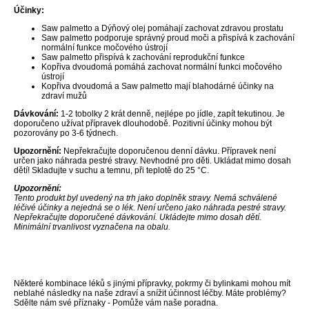
Účinky:
Saw palmetto a Dýňový olej pomáhají zachovat zdravou prostatu
Saw palmetto podporuje správný proud moči a přispívá k zachování
normální funkce močového ústrojí
Saw palmetto přispívá k zachování reprodukční funkce
Kopřiva dvoudomá pomáhá zachovat normální funkci močového
ústrojí
Kopřiva dvoudomá a Saw palmetto mají blahodárné účinky na
zdraví mužů
Dávkování:
1-2 tobolky 2 krát denně, nejlépe po jídle, zapít tekutinou. Je
doporučeno užívat přípravek dlouhodobě. Pozitivní účinky mohou být
pozorovány po 3-6 týdnech.
Upozornění:
Nepřekračujte doporučenou denní dávku. Přípravek není
určen jako náhrada pestré stravy. Nevhodné pro děti. Ukládat mimo dosah
dětí! Skladujte v suchu a temnu, při teplotě do 25 °C.
Upozornění:
Tento produkt byl uvedený na trh jako doplněk stravy. Nemá schválené
léčivé účinky a nejedná se o lék. Není určeno jako náhrada pestré stravy.
Nepřekračujte doporučené dávkování. Ukládejte mimo dosah dětí.
Minimální trvanlivost vyznačena na obalu.
Některé kombinace léků s jinými přípravky, pokrmy či bylinkami mohou mít
neblahé následky na naše zdraví a snížit účinnost léčby. Máte problémy?
Sdělte nám své příznaky - Pomůže vám naše poradna.