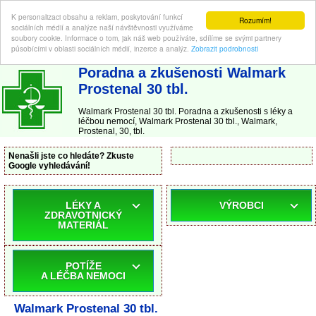
K personalizaci obsahu a reklam, poskytování funkcí
Rozumím!
sociálních médií a analýze naší návštěvnosti využíváme
soubory cookie. Informace o tom, jak náš web používáte, sdílíme se svými partnery
působícími v oblasti sociálních médií, inzerce a analýz.
Zobrazit podrobnosti
ABC-LEKARNA.cz
| Poradna a zkušenosti s léky a léčbou nemocí
Poradna a zkušenosti Walmark
Prostenal 30 tbl.
Walmark Prostenal 30 tbl. Poradna a zkušenosti s léky a
léčbou nemocí, Walmark Prostenal 30 tbl., Walmark,
Prostenal, 30, tbl.
Nenašli jste co hledáte? Zkuste
Google vyhledávání!
LÉKY A
VÝROBCI
ZDRAVOTNICKÝ
MATERIÁL
POTÍŽE
A LÉČBA NEMOCI
Walmark Prostenal 30 tbl.