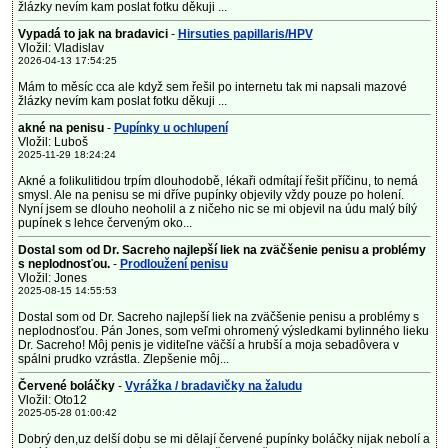
žlázky nevím kam poslat fotku děkuji ...
Vypadá to jak na bradavici
-
Hirsuties papillaris/HPV
Vložil: Vladislav
2026-04-13 17:54:25
Mám to měsíc cca ale když sem řešil po internetu tak mi napsali mazové
žlázky nevím kam poslat fotku děkuji ...
akné na penisu
-
Pupínky u ochlupení
Vložil: Luboš
2025-11-29 18:24:24
Akné a folikulitidou trpím dlouhodobě, lékaři odmítají řešit příčinu, to nemá
smysl. Ale na penisu se mi dříve pupínky objevily vždy pouze po holení.
Nyní jsem se dlouho neoholil a z ničeho nic se mi objevil na údu malý bílý
pupínek s lehce červeným oko...
Dostal som od Dr. Sacreho najlepší liek na zväčšenie penisu a problémy
s neplodnosťou.
-
Prodloužení penisu
Vložil: Jones
2025-08-15 14:55:53
Dostal som od Dr. Sacreho najlepší liek na zväčšenie penisu a problémy s
neplodnosťou. Pán Jones, som veľmi ohromený výsledkami bylinného lieku
Dr. Sacreho! Môj penis je viditeľne väčší a hrubší a moja sebadôvera v
spálni prudko vzrástla. Zlepšenie môj...
Červené boláčky
-
Vyrážka / bradavičky na žaludu
Vložil: Oto12
2025-05-28 01:00:42
Dobrý den,uz delší dobu se mi dělají červené pupínky boláčky nijak nebolí a