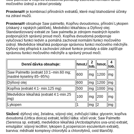
močového ústrojí a zdraví prostaty.
Prostenal®
je kombinací přírodních extraktů, které mají blahodárné účinky
na zdraví mužů.
Prostenal®
obsahuje Saw palmetto, Kopřivu dvoudomou, přírodní Lykopen
(získaný z rajských jablíček), Medvědici lékařskou a Dýňový olej.
Standardizovaný extrakt ze Saw palmetta je zdrojem mastných kyselin
podporujících správný proud moči. Kopřiva dvoudomá podporuje
vylučovací funkci ledvin a pomáhá zachovat normální funkci močového
ústrojí. Medvědice lékařská podporuje správnou funkci močového měchýře.
Dýňový olej přispívá k zachování zdravé funkce prostaty a dále zajišťuje
správnou funkci močového měchýře a správný proud moči.
2
4
Denní dávka obsahuje:
hmot./
hmot.
tob.
tob.
Saw Palmetto (extrakt 10:1–min.60 mg;
600
mg
1200
mg
mastné kyseliny 85–95%)
Dýňový olej
600
mg
1200
mg
Kopřiva (extrakt 4:1- min.125 mg)
500
mg
1000
mg
Medvědice lékařská (extrakt 4:1-min.25
100
mg
200
mg
mg)
Lykopen
1
mg
2
mg
Složení:
dýňový olej, želatina, sójový olej, zvlhčující látka: glycerin; kopřiva
dvoudomá (Urtica dioica) extrakt, leštící látka: včelí vosk; Saw Palmetto
(Serenoa sp. extrakt), medvědice lékařská (Arctostaphylos uva-ursi) extrakt,
emulgátor: sójový lecithin; lykopen (Lycopersicon esculentum extrakt),
barviva: měďnaté komplexy chlorofylů a chlorofylinů, oxid titaničitý.